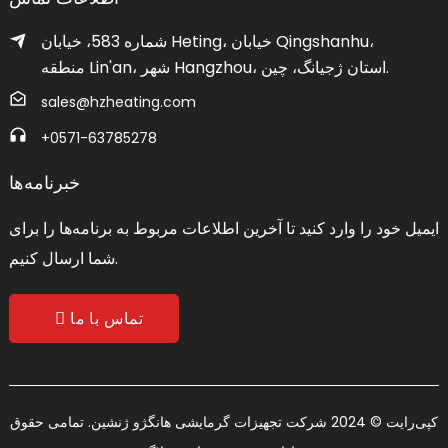
شماره 583، خیابان Heting، خیابان Qingshanhu،
منطقه Lin'an، شهر Hangzhou، استان ژجیانگ، چین.
sales@hzheating.com
‎+0571-63785278‎
خبرنامه‌ها
ایمیل خود را وارد کنید تا آخرین اطلاعات مربوط به برنامه‌ها را برای
شما ارسال کنیم.
تماس با ما
کپی‌رایت © 2024 شرکت تجهیزات گرمایشی هانگژو ژنشین. تمامی حقوق