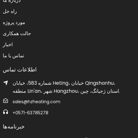
درباره ما
راه حل
مورد پروژه
حالت همکاری
اخبار
تماس با ما
اطلاعات تماس
شماره 583، خیابان Heting، خیابان Qingshanhu،
منطقه Lin'an، شهر Hangzhou، استان ژجیانگ، چین.
sales@hzheating.com
‎+0571-63785278‎
خبرنامه‌ها