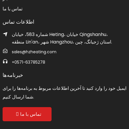
تماس با ما
اطلاعات تماس
شماره 583، خیابان Heting، خیابان Qingshanhu،
منطقه Lin'an، شهر Hangzhou، استان ژجیانگ، چین.
sales@hzheating.com
‎+0571-63785278‎
خبرنامه‌ها
ایمیل خود را وارد کنید تا آخرین اطلاعات مربوط به برنامه‌ها را برای
شما ارسال کنیم.
تماس با ما