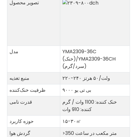
تصویر محصول
YMA2309-36C
مدل
(خنک)/YMA2309-36CH
(سرد/گرم)
۲۲۰-۲۴۰ ولت/۵۰ هرتز
منبع تغذیه
۹۰۰۰ بی تی یو
ظرفیت خنک‌کننده
خنک کننده: 1100 وات / گرم
قدرت نامی
کننده: 910 وات
㎡
۱۵-۳۰
حوزه کاربرد
>350 متر مکعب در ساعت
گردش هوا