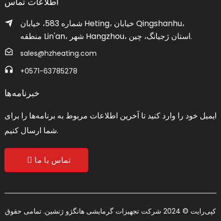
اطلاعات تماس
شماره 583، خیابان Heting، خیابان Qingshanhu،
منطقه Lin'an، شهر Hangzhou، استان ژجیانگ، چین.
sales@hzheating.com
‎+0571-63785278‎
خبرنامه‌ها
ایمیل خود را وارد کنید تا آخرین اطلاعات مربوط به برنامه‌ها را برای
شما ارسال کنیم.
تماس با ما
کپی‌رایت © 2024 شرکت تجهیزات گرمایشی هانگژو ژنشین. تمامی حقوق