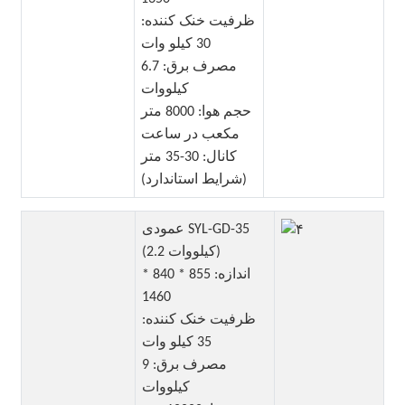
ظرفیت خنک کننده:
30 کیلو وات
مصرف برق: 6.7
کیلووات
حجم هوا: 8000 متر
مکعب در ساعت
کانال: 30-35 متر
(شرایط استاندارد)
عمودی SYL-GD-35
(2.2 کیلووات)
اندازه: 855 * 840 *
1460
ظرفیت خنک کننده:
35 کیلو وات
مصرف برق: 9
کیلووات