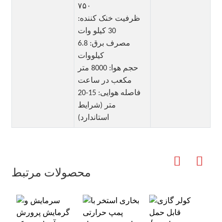
۷۵۰
ظرفیت خنک کننده:
30 کیلو وات
مصرف برق: 6.8
کیلووات
حجم هوا: 8000 متر
مکعب در ساعت
فاصله هوایی: 15-20
متر (شرایط
استاندارد)
محصولات مرتبط
ی