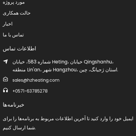
مورد پروژه
حالت همکاری
اخبار
تماس با ما
اطلاعات تماس
شماره 583، خیابان Heting، خیابان Qingshanhu،
منطقه Lin'an، شهر Hangzhou، استان ژجیانگ، چین.
sales@hzheating.com
‎+0571-63785278‎
خبرنامه‌ها
ایمیل خود را وارد کنید تا آخرین اطلاعات مربوط به برنامه‌ها را برای
شما ارسال کنیم.