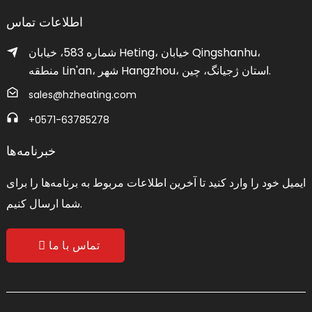
اطلاعات تماس
شماره 583، خیابان Heting، خیابان Qingshanhu،
منطقه Lin'an، شهر Hangzhou، استان ژجیانگ، چین.
sales@hzheating.com
‎+0571-63785278‎
خبرنامه‌ها
ایمیل خود را وارد کنید تا آخرین اطلاعات مربوط به برنامه‌ها را برای
شما ارسال کنیم.
تماس با ما