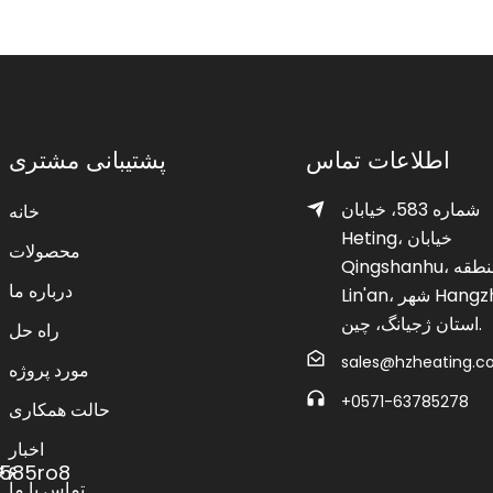
اطلاعات تماس
پشتیبانی مشتری
شماره 583، خیابان
خانه
Heting، خیابان
محصولات
Qingshanhu، منطقه
درباره ما
Lin'an، شهر Hangzhou،
استان ژجیانگ، چین.
راه حل
sales@hzheating.
مورد پروژه
‎+0571-63785278‎
حالت همکاری
اخبار
تماس با ما