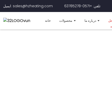
تلفن: +0571-63785278
ایمیل: sales@hzheating.com
حل
درباره ما
محصولات
خانه