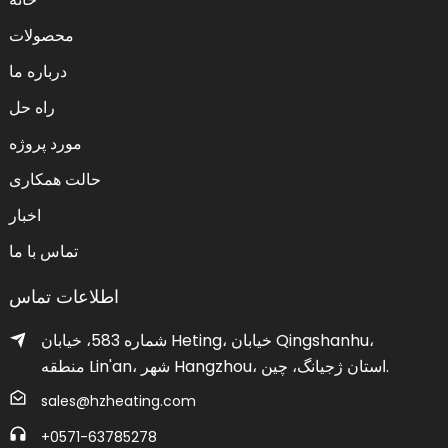
محصولات
درباره ما
راه حل
مورد پروژه
حالت همکاری
اخبار
تماس با ما
اطلاعات تماس
شماره 583، خیابان Heting، خیابان Qingshanhu،
منطقه Lin'an، شهر Hangzhou، استان ژجیانگ، چین.
sales@hzheating.com
‎+0571-63785278‎