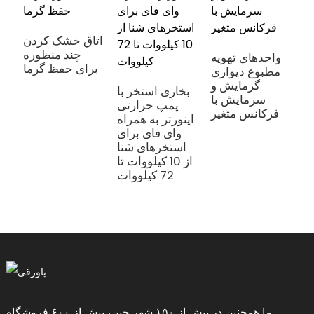
ی
ن
اتاق خشک کردن
R
چند منظوره
واحدهای تهویه
برای حفظ گرما
مطبوع دیواری
گرمایش و
بخاری استخر با
سرمایش با
پمپ حرارتی
فرکانس متغیر
اینورتر به همراه
وای فای برای
استخرهای شنا
از 10 کیلووات تا
72 کیلووات
ما همچنین در بیش از ۱۵۰ شهر چین، بیش از ۶۰۰ فروشگاه