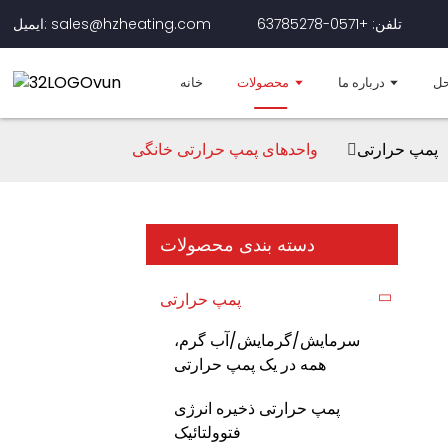
تلفن: +0571-63785278
ایمیل: sales@hzheating.com
حل
درباره ما
محصولات
خانه
پمپ حرارتی
واحدهای پمپ حرارتی خانگی
دسته بندی محصولات
پمپ حرارتی
سرمایش/گرمایش/آب گرم،
همه در یک پمپ حرارتی
پمپ حرارتی ذخیره انرژی
فتوولتائیک