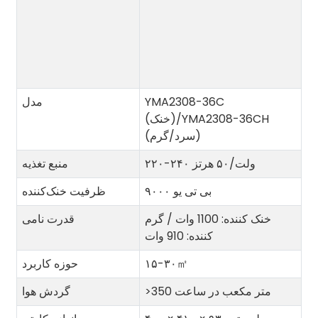
YMA2308-36C
مدل
(خنک)/YMA2308-36CH
(سرد/گرم)
۲۲۰-۲۴۰ ولت/۵۰ هرتز
منبع تغذیه
۹۰۰۰ بی تی یو
ظرفیت خنک‌کننده
خنک کننده: 1100 وات / گرم
قدرت نامی
کننده: 910 وات
㎡
۱۵-۳۰
حوزه کاربرد
>350 متر مکعب در ساعت
گردش هوا