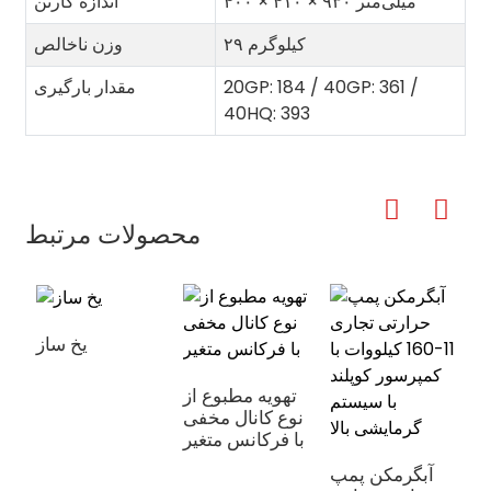
۴۰۰ × ۴۱۰ × ۹۳۰ میلی‌متر
اندازه کارتن
۲۹ کیلوگرم
وزن ناخالص
20GP: 184 / 40GP: 361 /
مقدار بارگیری
40HQ: 393
محصولات مرتبط
یخ ساز
تهویه مطبوع از
نوع کانال مخفی
با فرکانس متغیر
ع
ه
آبگرمکن پمپ