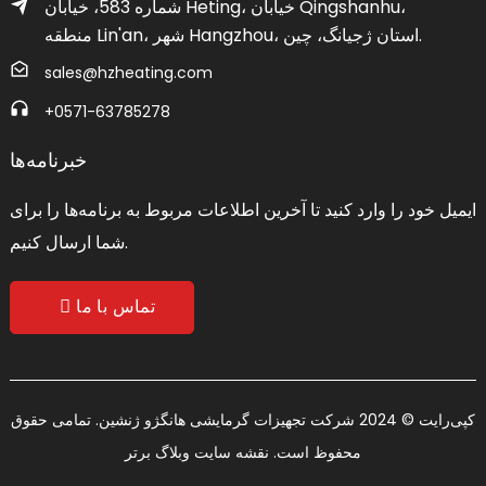
شماره 583، خیابان Heting، خیابان Qingshanhu،
منطقه Lin'an، شهر Hangzhou، استان ژجیانگ، چین.
sales@hzheating.com
‎+0571-63785278‎
خبرنامه‌ها
ایمیل خود را وارد کنید تا آخرین اطلاعات مربوط به برنامه‌ها را برای
شما ارسال کنیم.
تماس با ما
کپی‌رایت © 2024 شرکت تجهیزات گرمایشی هانگژو ژنشین. تمامی حقوق
محفوظ است.
نقشه سایت
وبلاگ برتر