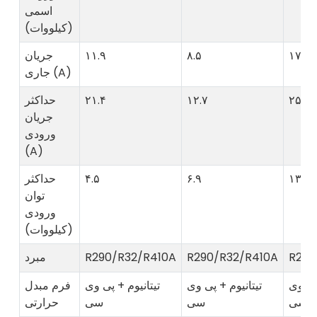
اسمی
(کیلووات)
۱۷
۸.۵
۱۱.۹
جریان
جاری (A)
۲۵
۱۲.۷
۲۱.۴
حداکثر
جریان
ورودی
(A)
۱۳.۸
۶.۹
۴.۵
حداکثر
توان
ورودی
(کیلووات)
R290
R290/R32/R410A
R290/R32/R410A
مبرد
 پی وی
تیتانیوم + پی وی
تیتانیوم + پی وی
فرم مبدل
سی
سی
سی
حرارتی