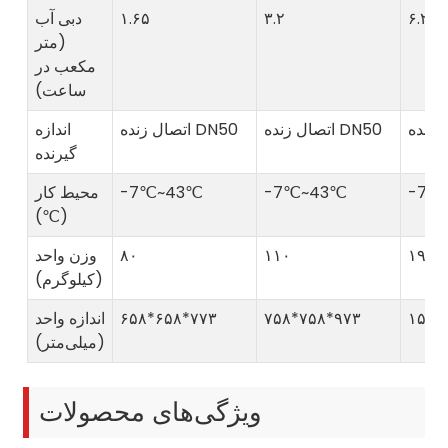
۶.۲
۳.۲
۱.۶۵
دبی آب
(متر
مکعب در
ساعت)
اتصال زنده DN50
اتصال زنده DN50
اندازه
گیرنده
-7℃
-7℃~43℃
-7℃~43℃
محیط کار
(℃)
۱۹۰
۱۱۰
۸۰
وزن واحد
(کیلوگرم)
۱۵۰۸
۷۵۸*۷۵۸*۹۷۳
۶۵۸*۶۵۸*۷۷۳
اندازه واحد
(میلی‌متر)
ویژگی‌های محصولات