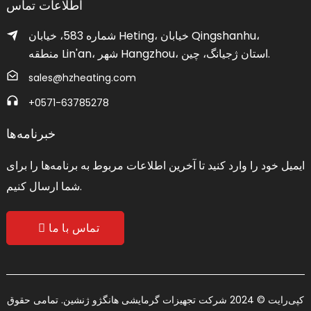
اطلاعات تماس
شماره 583، خیابان Heting، خیابان Qingshanhu،
منطقه Lin'an، شهر Hangzhou، استان ژجیانگ، چین.
sales@hzheating.com
‎+0571-63785278‎
خبرنامه‌ها
ایمیل خود را وارد کنید تا آخرین اطلاعات مربوط به برنامه‌ها را برای
شما ارسال کنیم.
تماس با ما
کپی‌رایت © 2024 شرکت تجهیزات گرمایشی هانگژو ژنشین. تمامی حقوق