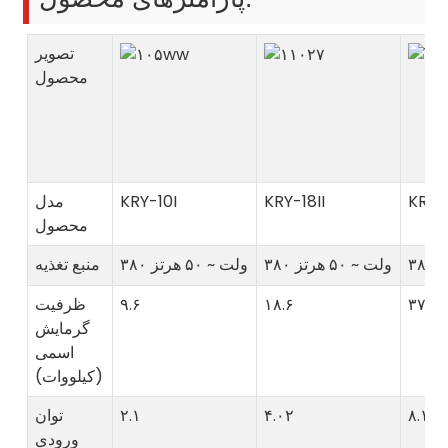
تصویر
محصول
KRY-
KRY-18II
KRY-10I
مدل
محصول
۳۸۰ ولت ~ ۵۰ هرتز
۳۸۰ ولت ~ ۵۰ هرتز
منبع تغذیه
۳۷
۱۸.۶
۹.۶
ظرفیت
گرمایش
اسمی
(کیلووات)
۸.۱
۴.۰۲
۲.۱
توان
ورودی