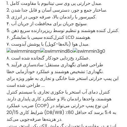
1. مبدل حرارتی پی وی سی تیتانیوم با مقاومت کامل.
2. ساختار جمع و جور، دسترسی آسان و قابل جدا شدن.
3. کمپرسور با راندمان بالا، صرفه جویی در انرژی.
۴. سوئیچ جریان برای محافظت از جریان آب.
5. کنترل کننده هوشمند و تنظیم توسط ریزپردازنده سریع ذهن.
۶. کنترل‌کننده سیمی با نمایشگر LCD هوشمند.
۷. مبدل هوا (باله‌ها-کویل) با پوشش آبدوست.
۸. عملکرد یخ‌زدایی خودکار گنجانده شده است.
۹. طراحی فضای نگهداری مستقل؛ ساده‌سازی فرآیند
نگهداری؛ تشخیص هوشمند و عملکرد خودآزمایی خطا.
این پمپ حرارتی استخر شنا خانگی و تجاری به طور ویژه برای
... طراحی شده است.
کنترل دمای آب استخر یا جکوزی تجاری. با سیستم کنترل
هوشمند، واحدها راندمان بالا و عملکرد کاری پایداری دارند.
ضریب عملکرد (COP) این نوع پمپ حرارتی می‌تواند در
شرایط کاری 20/15 (DB/WB) به 5.4 برسد که حداقل 80٪
در هزینه‌ها صرفه‌جویی می‌کند.
انرژی در مقایسه با تجهیزات گرمایش الکتریکی استخر سنتی.