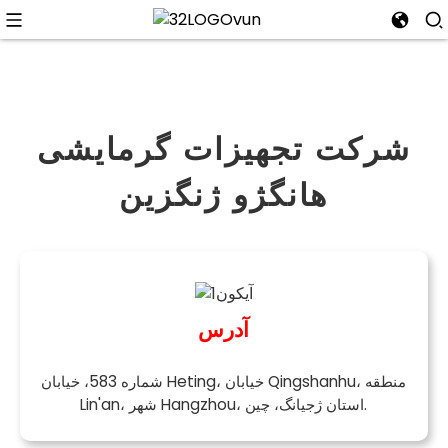
شرکت تجهیزات گرمایشی
n
هانگژو ژنگزین
آدرس
شماره 583، خیابان Heting، خیابان Qingshanhu، منطقه
Lin'an، شهر Hangzhou، استان ژجیانگ، چین.