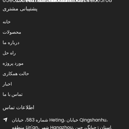
پشتیبانی مشتری
خانه
محصولات
درباره ما
راه حل
مورد پروژه
حالت همکاری
اخبار
تماس با ما
اطلاعات تماس
شماره 583، خیابان Heting، خیابان Qingshanhu،
منطقه Lin'an، شهر Hangzhou، استان ژجیانگ، چین.