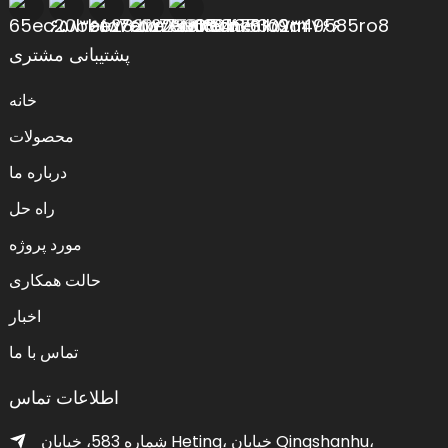
پشتیبانی مشتری
خانه
محصولات
درباره ما
راه حل
مورد پروژه
حالت همکاری
اخبار
تماس با ما
اطلاعات تماس
شماره 583، خیابان Heting، خیابان Qingshanhu،