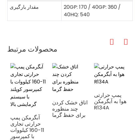
20GP: 170 / 40GP: 360 /
مقدار بارگیری
40HQ: 540
محصولات مرتبط
پمپ حرارتی
هوا به آبگرمکن
ی
اتاق خشک کردن
R134A
ی
چند منظوره
و
برای حفظ گرما
آبگرمکن پمپ
ی
حرارتی تجاری
11-160 کیلووات
با کمپرسور