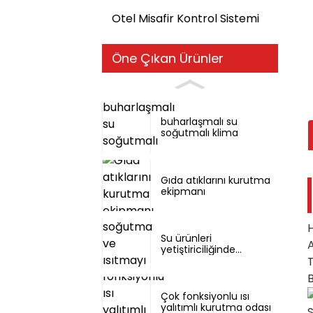
Otel Misafir Kontrol Sistemi
Öne Çıkan Ürünler
buharlaşmalı su
soğutmalı klima
Gıda atıklarını kurutma
ekipmanı
Su ürünleri
yetiştiriciliğinde
T
soğutma ve ısıtmayı
tek bir makinede
B
birleştiriyor.
Çok fonksiyonlu ısı
yalıtımlı kurutma odası
S