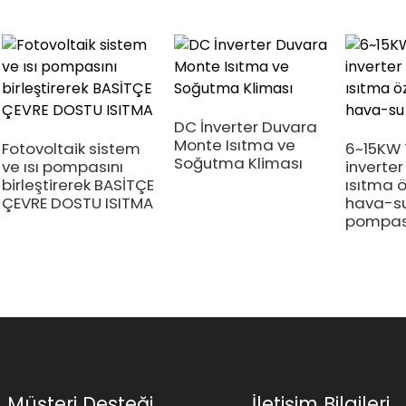
DC İnverter Duvara
Monte Isıtma ve
Fotovoltaik sistem
6~15KW
Soğutma Kliması
ve ısı pompasını
inverte
birleştirerek BASİTÇE
ısıtma öz
ÇEVRE DOSTU ISITMA
hava-su
pompas
Müşteri Desteği
İletişim Bilgileri