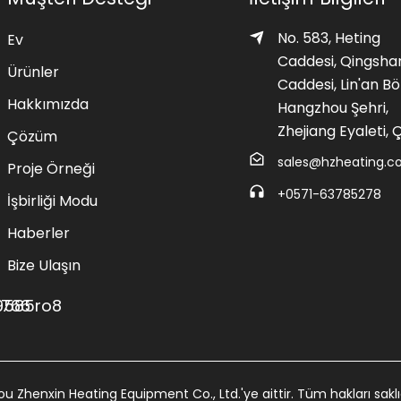
No. 583, Heting
Ev
Caddesi, Qingsha
Ürünler
Caddesi, Lin'an Bö
Hakkımızda
Hangzhou Şehri,
Zhejiang Eyaleti, Ç
Çözüm
sales@hzheating.
Proje Örneği
+0571-63785278
İşbirliği Modu
Haberler
Bize Ulaşın
u Zhenxin Heating Equipment Co., Ltd.'ye aittir. Tüm hakları saklı