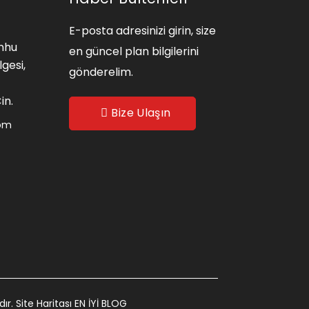
E-posta adresinizi girin, size
nhu
en güncel plan bilgilerini
lgesi,
gönderelim.
in.
Bize Ulaşın
com
dır.
Site Haritası
EN İYİ BLOG