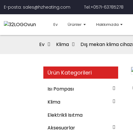
E-posta: sales@hzheating.com
Tel:+0571-63785278
Ev
Ürünler
Hakkımızda
Ev
Klima
Dış mekan klima cihaz
Ürün Kategorileri
Loading...
Loading...
Isı Pompası
Klima
Elektrikli Isıtma
Aksesuarlar