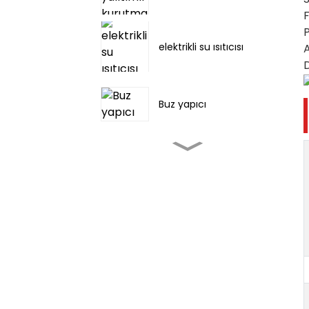
P
elektrikli su ısıtıcısı
A
D
Buz yapıcı
Çadır kampı dış mekan
kliması
taşınabilir klima
3000~12000 BTU
Taşınabilir klima -
Soğutma, Nem Alma ve
Havalandırma Özelliği