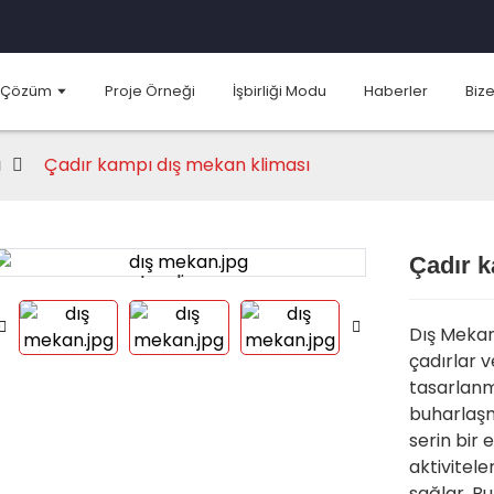
Çözüm
Proje Örneği
İşbirliği Modu
Haberler
Bize
ı
Çadır kampı dış mekan kliması
Çadır k
Loading...
Loading...
Dış Mekan
çadırlar v
tasarlanm
buharlaşma
serin bir 
aktivitele
sağlar. Bu