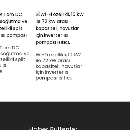
Merkezi klima, k
tipi, tavana mon
 Tam DC
r soğutma ve
Wi-Fi özellikli, 10 kW
ellikli split
ile 72 kW arası
 ısı
kapasiteli, havuzlar
ı
için inverter ısı
pompası ısıtıcı.
Haber Bültenleri