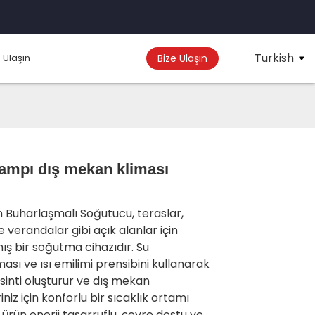
Turkish
 Ulaşın
Bize Ulaşın
ampı dış mekan kliması
Loading...
Loading...
 Buharlaşmalı Soğutucu, teraslar,
e verandalar gibi açık alanlar için
ış bir soğutma cihazıdır. Su
sı ve ısı emilimi prensibini kullanarak
esinti oluşturur ve dış mekan
riniz için konforlu bir sıcaklık ortamı
 ürün enerji tasarruflu, çevre dostu ve