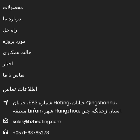
محصولات
درباره ما
راه حل
مورد پروژه
حالت همکاری
اخبار
تماس با ما
اطلاعات تماس
شماره 583، خیابان Heting، خیابان Qingshanhu،
منطقه Lin'an، شهر Hangzhou، استان ژجیانگ، چین.
sales@hzheating.com
‎+0571-63785278‎