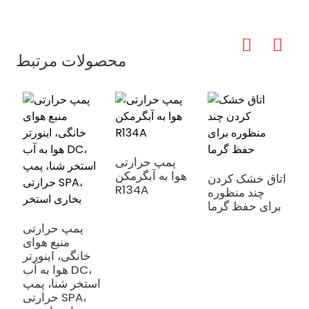
محصولات مرتبط
ی
پمپ حرارتی
ی
هوا به آبگرمکن
اتاق خشک کردن
ی
R134A
چند منظوره
برای حفظ گرما
پمپ حرارتی
منبع هوای
خانگی، اینورتر
هوا به آب DC،
استخر شنا، پمپ
حرارتی SPA،