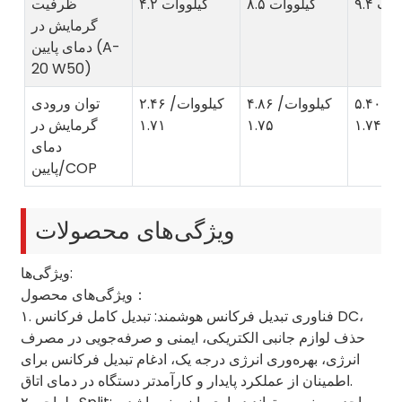
لووات
۸.۵ کیلووات
۴.۲ کیلووات
ظرفیت
گرمایش در
دمای پایین (A-
20 W50)
۵.۴۰ کیلووات/
۴.۸۶ کیلووات/
۲.۴۶ کیلووات/
توان ورودی
۱.۷۴
۱.۷۵
۱.۷۱
گرمایش در
دمای
پایین/COP
ویژگی‌های محصولات
ویژگی‌ها:
ویژگی‌های محصول：
۱. فناوری تبدیل فرکانس هوشمند: تبدیل کامل فرکانس DC،
حذف لوازم جانبی الکتریکی، ایمنی و صرفه‌جویی در مصرف
انرژی، بهره‌وری انرژی درجه یک، ادغام تبدیل فرکانس برای
اطمینان از عملکرد پایدار و کارآمدتر دستگاه در دمای اتاق.