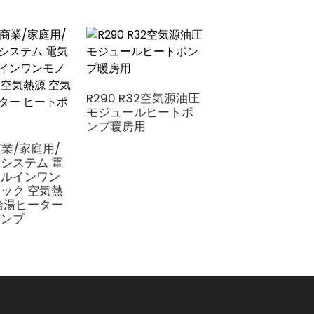
製氷機
R290 R32空気源油圧
モジュールヒートポ
ンプ暖房用
 商業/家庭用/
システム 電
ールインワン
ック 空気熱
給湯ヒーター
ポンプ