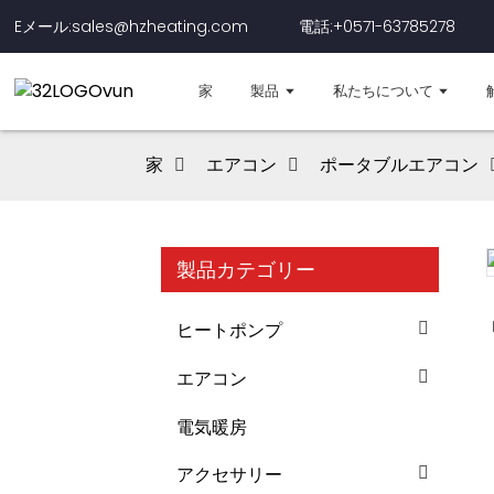
Eメール:sales@hzheating.com
電話:+0571-63785278
家
製品
私たちについて
家
エアコン
ポータブルエアコン
製品カテゴリー
Loading...
Loading...
ヒートポンプ
エアコン
電気暖房
アクセサリー