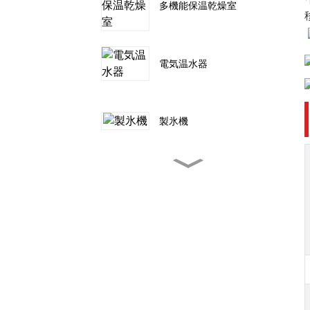
多機能保温乾燥室
電気温水器
製氷機
テントキャンプ用屋外エア
コン
ポータブルエアコン
3000~12000BTU
ポータブルエアコン 冷
却、除湿、ファン