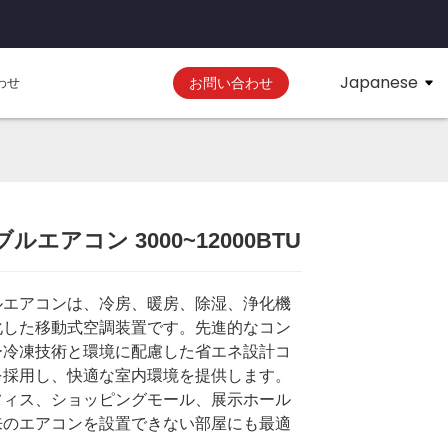
Japanese
わせ
お問い合わせ
ルエアコン 3000~12000BTU
Loading...
Loading...
ルエアコンは、冷房、暖房、除湿、浄化機
化した移動式空調装置です。先進的なコン
ー冷凍技術と環境に配慮した省エネ設計コ
を採用し、快適な室内環境を提供します。
フィス、ショッピングモール、展示ホール
来のエアコンを設置できない部屋にも最適