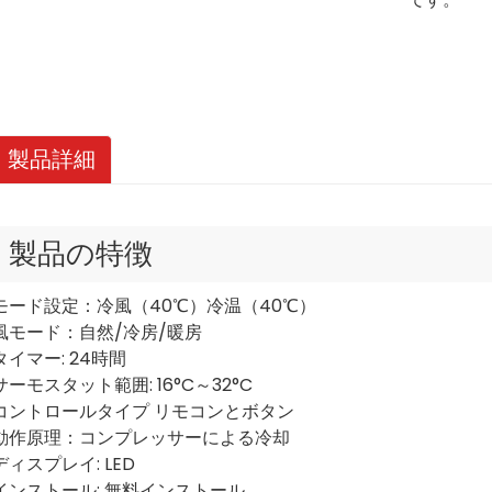
製品詳細
製品の特徴
モード設定：冷風（40℃）冷温（40℃）
風モード：自然/冷房/暖房
タイマー: 24時間
サーモスタット範囲: 16°C～32°C
コントロールタイプ リモコンとボタン
動作原理：コンプレッサーによる冷却
ディスプレイ: LED
インストール: 無料インストール