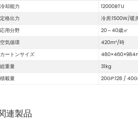
冷却能力
12000BTU
定格出力
冷房:1500W/暖房
応用分野
20～40歳
㎡
空気循環
420m³/時
カートンサイズ
480×460×98
総重量
31kg
積載量
20GP:128 / 40G
関連製品