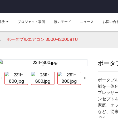
解決
プロジェクト事例
協力モード
ニュース
お問い合
ポータブルエアコン 3000~12000BTU
ポータブ
Loading...
Loading...
ポータブ
能を一体
プレッサ
ンセプト
家庭、オ
など、従
です。