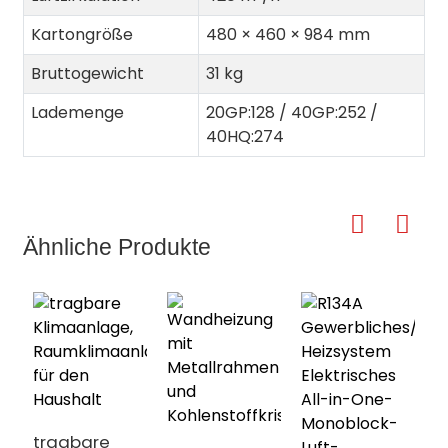
Kartongröße
480 × 460 × 984 mm
Bruttogewicht
31 kg
Lademenge
20GP:128 / 40GP:252 /
40HQ:274
Ähnliche Produkte
tragbare
R