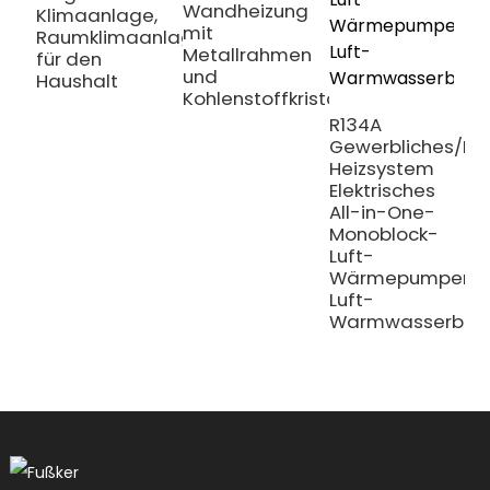
Wandheizung
Klimaanlage,
L
mit
Raumklimaanlage
H
Metallrahmen
für den
W
und
Haushalt
f
Kohlenstoffkristall
R134A
Gewerbliches/Pr
Heizsystem
Elektrisches
All-in-One-
Monoblock-
Luft-
Wärmepumpen-
Luft-
Warmwasserbere