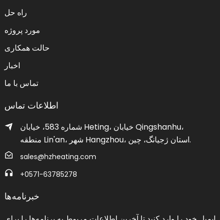
راه حل
مورد پروژه
حالت همکاری
اخبار
تماس با ما
اطلاعات تماس
شماره 583، خیابان Heting، خیابان Qingshanhu،
منطقه Lin'an، شهر Hangzhou، استان ژجیانگ، چین.
sales@hzheating.com
‎+0571-63785278‎
خبرنامه‌ها
ایمیل خود را وارد کنید تا آخرین اطلاعات مربوط به برنامه‌ها را برای