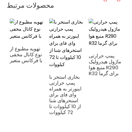
محصولات مرتبط
تهویه مطبوع از
نوع کانال مخفی
ل
پمپ حرارتی
با فرکانس متغیر
ک
ماژول هیدرولیک
ت
منبع هوا R290
ر
R32 برای گرما
بخاری استخر با
پمپ حرارتی
اینورتر به همراه
وای فای برای
استخرهای شنا
از 10 کیلووات تا
72 کیلووات