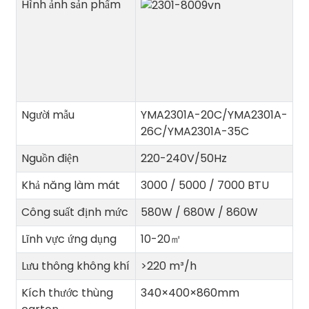
Hình ảnh sản phẩm
Người mẫu
YMA2301A-20C/YMA2301A-
26C/YMA2301A-35C
Nguồn điện
220-240V/50Hz
Khả năng làm mát
3000 / 5000 / 7000 BTU
Công suất định mức
580W / 680W / 860W
Lĩnh vực ứng dụng
10-20
㎡
Lưu thông không khí
>220 m³/h
Kích thước thùng
340×400×860mm