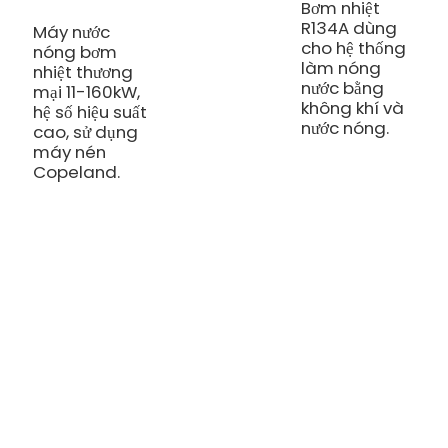
Bơm nhiệt
M
R134A dùng
k
Máy nước
cho hệ thống
t
nóng bơm
làm nóng
b
nhiệt thương
nước bằng
c
mại 11-160kW,
không khí và
s
hệ số hiệu suất
nước nóng.
l
cao, sử dụng
máy nén
Copeland.