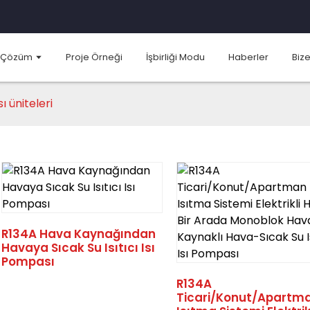
Çözüm
Proje Örneği
İşbirliği Modu
Haberler
Bize
ı üniteleri
R134A Hava Kaynağından
Havaya Sıcak Su Isıtıcı Isı
Pompası
R134A
Ticari/Konut/Apartm