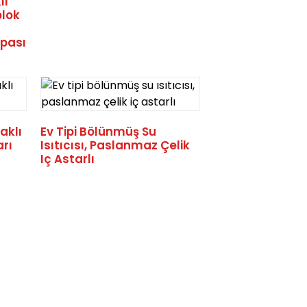
li
blok
mpası
aklı
Ev Tipi Bölünmüş Su
arı
Isıtıcısı, Paslanmaz Çelik
Iç Astarlı