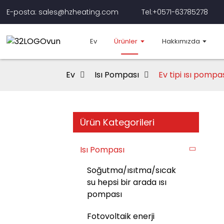
E-posta: sales@hzheating.com
Tel:+0571-63785278
Ev
Ürünler
Hakkımızda
Ev
Isı Pompası
Ev tipi ısı pompas
Ürün Kategorileri
Isı Pompası
Soğutma/ısıtma/sıcak
su hepsi bir arada ısı
pompası
Fotovoltaik enerji