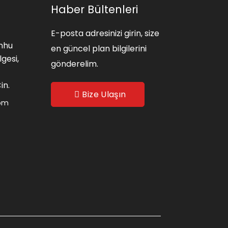
Haber Bültenleri
E-posta adresinizi girin, size
nhu
en güncel plan bilgilerini
lgesi,
gönderelim.
in.
Bize Ulaşın
com