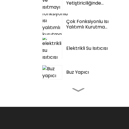
Yetiştiriciliğinde
Soğutma Ve Isıtma
Tek Bir Sistemde...
Çok Fonksiyonlu Isı
Yalıtımlı Kurutma
Odası
Elektrikli Su Isıtıcısı
Buz Yapıcı
Çadır Kampı Dış
Mekan Kliması
Taşınabilir Klima
3000~12000 BTU