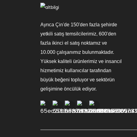
Taşınabilir Klima -
Soğutma, Nem Alma
Ve Havalandırma
Ayrıca Çin'de 150'den fazla şehirde
Özelliği
yetkili satış temsilcilerimiz, 600'den
Taşınabilir Klima
fazla ikinci el satış noktamız ve
Doğal/Soğutma/Isıtma
10.000 çalışanımız bulunmaktadır.
Yüksek kaliteli ürünlerimiz ve insancıl
hizmetimiz kullanıcılar tarafından
büyük beğeni topluyor ve sektörün
gelişimine öncülük ediyor.