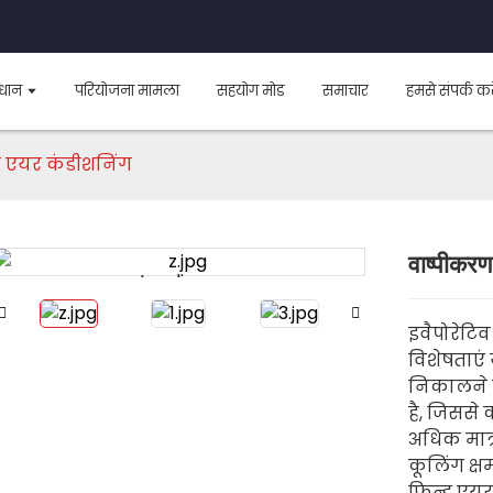
धान
परियोजना मामला
सहयोग मोड
समाचार
हमसे संपर्क करे
 एयर कंडीशनिंग
वाष्पीकर
Loading...
Loading...
इवैपोरेटि
विशेषताएं 
निकालने 
है, जिससे 
अधिक मात्र
कूलिंग क्षम
फिन्ड एयर