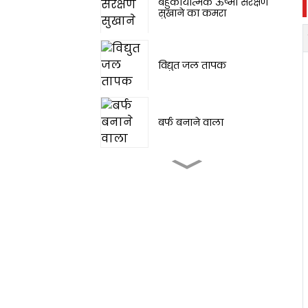
बहुकार्यात्मक ऊष्मा संरक्षण
सुखाने का कमरा
विद्युत जल तापक
बर्फ बनाने वाला
टेंट कैंपिंग आउटडोर एयर
कंडीशनर
पोर्टेबल एयर कंडीशनर
3000~12000 BTU
पोर्टेबल एयर कंडीशनर, ठंडा
करता है, नमी हटाता है और