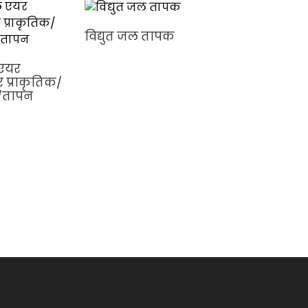
विद्युत जल तापक
 एयर
 प्राकृतिक/
/तापन
R134A वाणिज्यिक
घरेलू/आवासीय
हीटिंग सिस्टम
इलेक्ट्रिक ऑल इ
वन मोनोब्लॉक ए
टू सोर्स एयर टू हॉ
वॉटर हीटर हीट पं