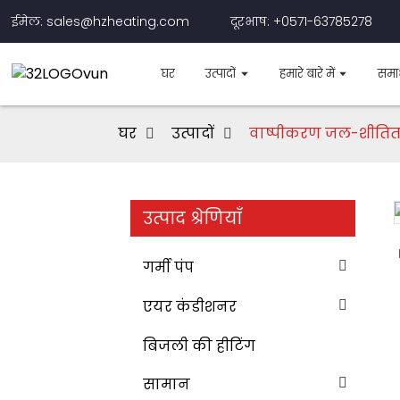
ईमेल: sales@hzheating.com
दूरभाष: +0571-63785278
घर
उत्पादों
हमारे बारे में
समा
घर
उत्पादों
वाष्पीकरण जल-शीतित
उत्पाद श्रेणियाँ
Loading...
Loading...
गर्मी पंप
एयर कंडीशनर
बिजली की हीटिंग
सामान