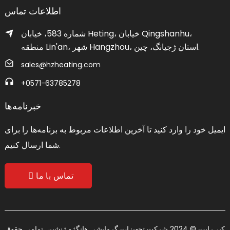
اطلاعات تماس
شماره 583، خیابان Heting، خیابان Qingshanhu،
منطقه Lin'an، شهر Hangzhou، استان ژجیانگ، چین.
sales@hzheating.com
‎+0571-63785278‎
خبرنامه‌ها
ایمیل خود را وارد کنید تا آخرین اطلاعات مربوط به برنامه‌ها را برای
شما ارسال کنیم.
تماس با ما
کپی‌رایت © 2024 شرکت تجهیزات گرمایشی هانگژو ژنشین. تمامی حقوق