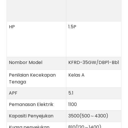
HP
1.5P
Nombor Model
KFRD-35GW/DBP1-Bb1
Penilaian Kecekapan
Kelas A
Tenaga
APF
5.1
Pemanasan Elektrik
1100
Kapasiti Penyejukan
3500(500～4300)
Kuasa penyejukan
810(120～1400)