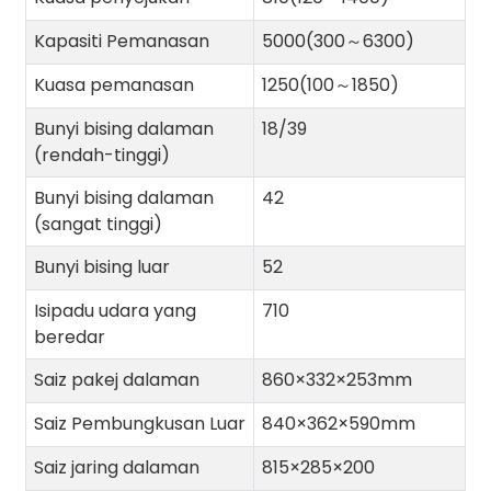
Kapasiti Pemanasan
5000(300～6300)
Kuasa pemanasan
1250(100～1850)
Bunyi bising dalaman
18/39
(rendah-tinggi)
Bunyi bising dalaman
42
(sangat tinggi)
Bunyi bising luar
52
Isipadu udara yang
710
beredar
Saiz pakej dalaman
860×332×253mm
Saiz Pembungkusan Luar
840×362×590mm
Saiz jaring dalaman
815×285×200