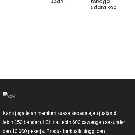
d
ubah
tenaga
P
udara kecil
F
B
u
P
D
m
b
l
Kami juga telah memberi kuasa kepada ejen jualan di
lebih 150 bandar di China, lebih 600 cawangan sekunder
dan 10,000 pekerja. Produk berkualiti tinggi dan