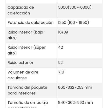
Capacidad de
5000(300～6300)
calefacción
Potencia de calefacción
1250 (100～1850)
Ruido interior (bajo-
18/39
alto)
Ruido interior (súper
42
alto)
Ruido exterior
52
Volumen de aire
710
circulante
Tamaño del paquete
860×332×253 mm
para interiores
Tamaño de embalaje
840×362×590 mm