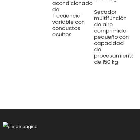
acondicionado
de
Secador
A
frecuencia
multifunción
a
variable con
de aire
v
conductos
comprimido
s
ocultos
pequeño con
c
capacidad
r
de
d
procesamiento
f
de 150 kg
v