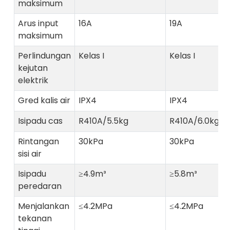
maksimum
Arus input
16A
19A
maksimum
Perlindungan
Kelas I
Kelas I
kejutan
elektrik
Gred kalis air
IPX4
IPX4
Isipadu cas
R410A/5.5kg
R410A/6.0kg
Rintangan
30kPa
30kPa
sisi air
Isipadu
≥4.9m³
≥5.8m³
peredaran
Menjalankan
≤4.2MPa
≤4.2MPa
tekanan