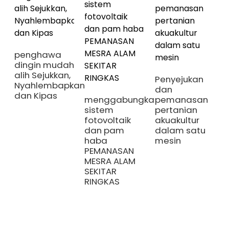
penghawa
dingin mudah
alih Sejukkan,
Penyejukan
Nyahlembapkan
dan
dan Kipas
menggabungkan
pemanasan
sistem
pertanian
fotovoltaik
akuakultur
dan pam
dalam satu
haba
mesin
PEMANASAN
MESRA ALAM
SEKITAR
RINGKAS