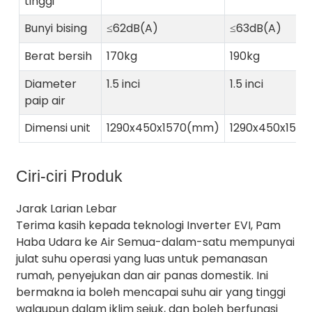
tinggi
Bunyi bising
≤62dB(A)
≤63dB(A)
Berat bersih
170kg
190kg
Diameter
1.5 inci
1.5 inci
paip air
Dimensi unit
1290x450x1570(mm)
1290x450x157
Ciri-ciri Produk
Jarak Larian Lebar
Terima kasih kepada teknologi Inverter EVI, Pam
Haba Udara ke Air Semua-dalam-satu mempunyai
julat suhu operasi yang luas untuk pemanasan
rumah, penyejukan dan air panas domestik. Ini
bermakna ia boleh mencapai suhu air yang tinggi
walaupun dalam iklim sejuk, dan boleh berfungsi