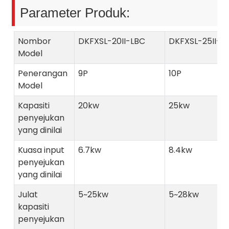
Parameter Produk:
Nombor
DKFXSL-20II-LBC
DKFXSL-25II-L
Model
Penerangan
9P
10P
Model
Kapasiti
20kw
25kw
penyejukan
yang dinilai
Kuasa input
6.7kw
8.4kw
penyejukan
yang dinilai
Julat
5~25kw
5~28kw
kapasiti
penyejukan