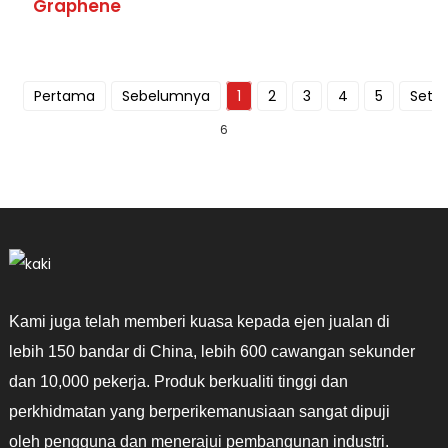
Graphene
Pertama
Sebelumnya
1
2
3
4
5
Sete
6
Kami juga telah memberi kuasa kepada ejen jualan di
lebih 150 bandar di China, lebih 600 cawangan sekunder
dan 10,000 pekerja. Produk berkualiti tinggi dan
perkhidmatan yang berperikemanusiaan sangat dipuji
oleh pengguna dan menerajui pembangunan industri.