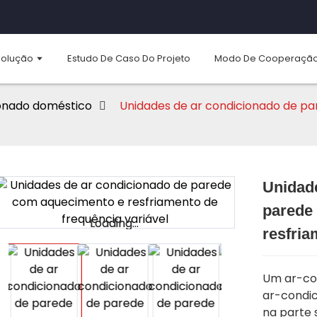
Solução
Estudo De Caso Do Projeto
Modo De Cooperaçã
ionado doméstico
Unidades de ar condicionado de p
Unidad
parede
Loading...
Loading...
resfria
Um ar-co
ar-condic
na parte 