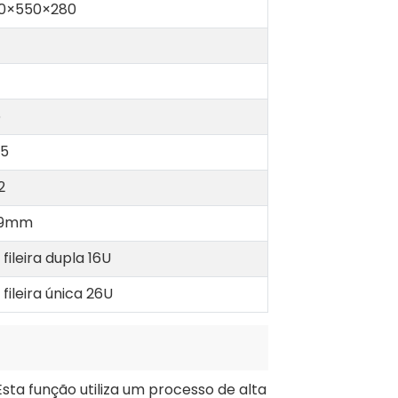
0×550×280
5
,5
2
/9mm
 fileira dupla 16U
 fileira única 26U
sta função utiliza um processo de alta