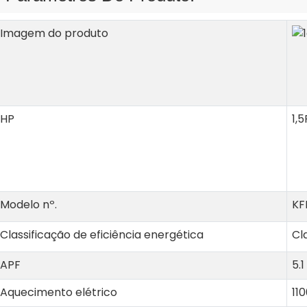
Imagem do produto
HP
1,5
Modelo nº.
KF
Classificação de eficiência energética
Cl
APF
5.1
Aquecimento elétrico
11