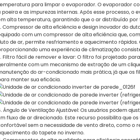
temperatura para limpar o evaporador. O evaporador con
a poeira e as impurezas internas. Após esse processo, 
m alta temperatura, garantindo que o ar distribuído por 
. Compressor de alta eficiência e design inovador do dut
equipado com um compressor de alta eficiência que, co
uto de ar, permite resfriamento e aquecimento rápidos. O
proporcionando uma experiência de climatização consiste
. Filtro fácil de remover e lavar: O filtro foi projetado pa
geralmente com um mecanismo de extração de um clique. 
manutenção do ar-condicionado mais prática, já que os fi
para manter sua eficácia.
. Ângulo de Ventilação Ajustável: Os usuários podem ajust
m fluxo de ar direcionado. Este recurso possibilita que o
confortável sem a necessidade de vento direto, como o r
aquecimento do tapete no inverno.