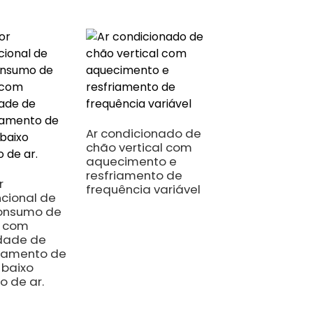
Ar condicionado de
chão vertical com
aquecimento e
Bombas de calo
resfriamento de
ar-água tudo-
r
frequência variável
um com inverso
ncional de
completo.
consumo de
Fabricante
a com
profissional de
dade de
bombas de calo
samento de
 baixo
 de ar.