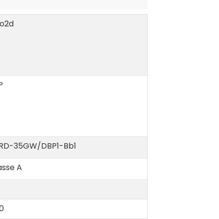
P
RD-35GW/DBP1-Bb1
asse A
00