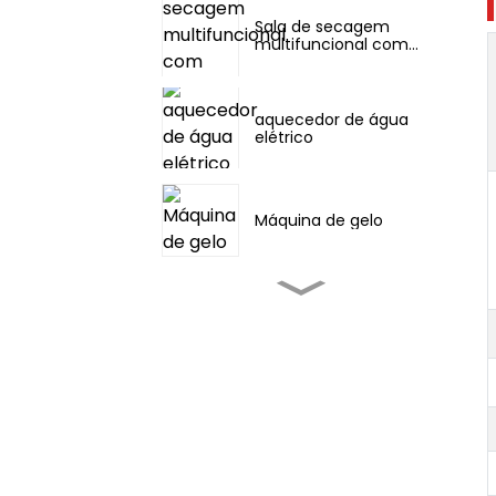
Sala de secagem
multifuncional com
preservação de calor
aquecedor de água
elétrico
Máquina de gelo
Ar condicionado para
camping em barraca
Ar condicionado portátil
de 3000 a 12000 BTU
Ar condicionado portátil