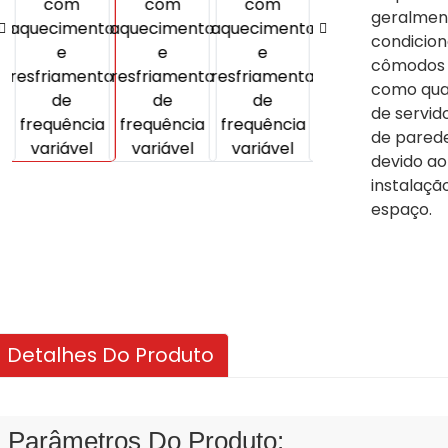
geralment
condicio
cômodos i
como quart
de servid
de pared
devido ao
instalaçã
espaço.
Detalhes Do Produto
Parâmetros Do Produto: