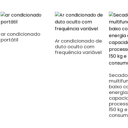
ar condicionado
portátil
Ar condicionado de
duto oculto com
frequência variável
Secado
multifu
baixo 
energi
capaci
proces
150 kg e
consumo