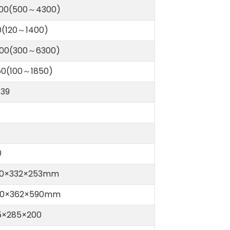
00(500～4300)
0(120～1400)
00(300～6300)
50(100～1850)
/39
0
0×332×253mm
0×362×590mm
5×285×200