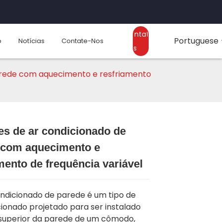
Contate-
Portuguese
o
Notícias
Contate-Nos
Nos
arede com aquecimento e resfriamento
es de ar condicionado de
 com aquecimento e
Loading...
Loading...
Loading..
Loading..
mento de frequência variável
ndicionado de parede é um tipo de
ionado projetado para ser instalado
superior da parede de um cômodo,