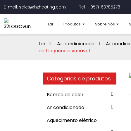
E-mail: sales@hzheating.com
Tel.: +0571-63785278
Lar
Produtos
Sobre Nós
Lar
Ar condicionado
Ar condic
de frequência variável
Categorias de produtos
Loading...
Loading...
Bomba de calor
Ar condicionado
Aquecimento elétrico