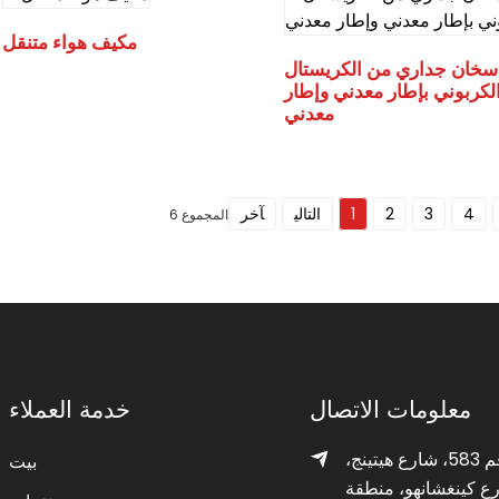
مكيف هواء متنقل
سخان جداري من الكريستال
لكربوني بإطار معدني وإطار
معدني
4
3
2
1
التالي
آخر
المجموع 6
معلومات الاتصال
خدمة العملاء
رقم 583، شارع هيتينج،
بيت
ع كينغشانهو، منطقة