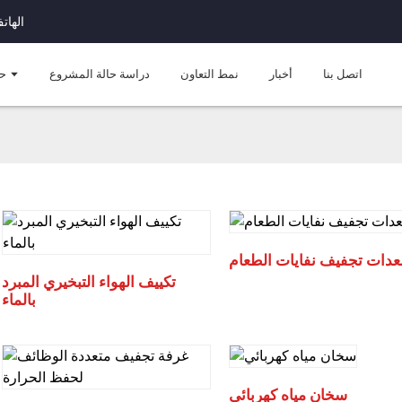
الهاتف: +571
اتصل بنا
أخبار
نمط التعاون
دراسة حالة المشروع
ح
عدات تجفيف نفايات الطعام
تكييف الهواء التبخيري المبرد
بالماء
سخان مياه كهربائي