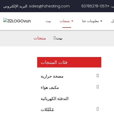
0-63785278
البريد الإلكتروني: sales@hzheating.com
ل
معلومات عنا
منتجات
بيت
بيت
منتجات
فئات المنتجات
مضخة حرارية
مكيف هواء
التدفئة الكهربائية
مُكَمِّلات