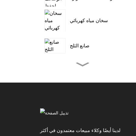
سخان مياه كهربائي
صانع الثلج
مكيف هواء خارجي
للتخييم في الخيمة
مكيف هواء محمول
3000~12000 وحدة
حرارية بريطانية
مكيف هواء متنقل للتبريد
وإزالة الرطوبة والتهوية
لدينا أيضًا وكلاء مبيعات معتمدون في أكثر