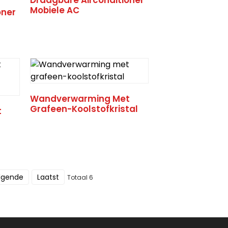
Mobiele AC
oner
Wandverwarming Met
Grafeen-Koolstofkristal
t
lgende
Laatst
Totaal 6