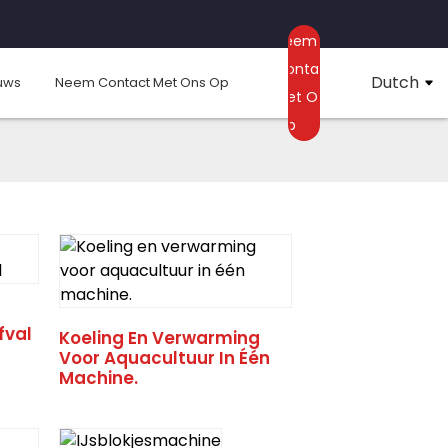
Neem
Contact
Dutch
uws
Neem Contact Met Ons Op
Met Ons
Op
fval
Koeling En Verwarming
Voor Aquacultuur In Één
Machine.