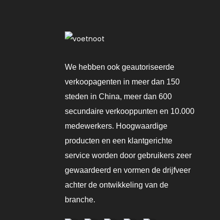
Ontvochtigen En
Ventileren.
Draagbare
Airconditioner
Natuurlijke/Koeling/Verwa
We hebben ook geautoriseerde
verkoopagenten in meer dan 150
steden in China, meer dan 600
secundaire verkooppunten en 10.000
medewerkers. Hoogwaardige
producten en een klantgerichte
service worden door gebruikers zeer
gewaardeerd en vormen de drijfveer
achter de ontwikkeling van de
branche.