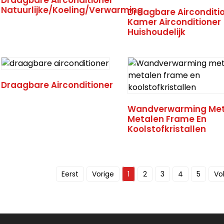
Natuurlijke/Koeling/Verwarming
Draagbare Airconditi
Kamer Airconditioner
Huishoudelijk
Draagbare Airconditioner
Wandverwarming Me
Metalen Frame En
Koolstofkristallen
Eerst
Vorige
1
2
3
4
5
Vo