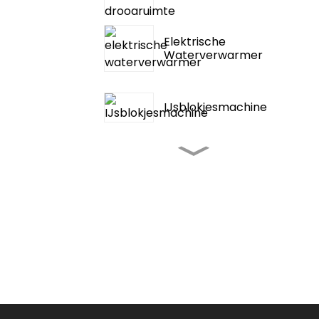
Droogruimte
Elektrische
Waterverwarmer
IJsblokjesmachine
Tentkamperen,
Buitenlucht,
Airconditioning
Draagbare
Airconditioner
3000~12000 BTU
Draagbare
Airconditioner:
Koelen,