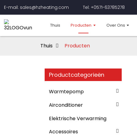
E-mail: sales@hzheating.com
Tel: +0571-63785278
Thuis
Producten
Over Ons
Thuis
Producten
Productcategorieën
Warmtepomp
Airconditioner
Elektrische Verwarming
Accessoires