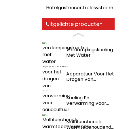
Hotelgastencontrolesysteem
Uitgelichte producten
Verdampingskoeling
Met Water
Apparatuur Voor Het
Drogen Van
Voedselafval
Koeling En
Verwarming Voor
Aquacultuur In Één...
Multifunctionele
Warmtebehoudende