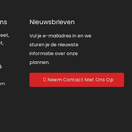
ns
Nieuwsbrieven
reet,
Vul je e-mailadres in en we
t,
sturen je de nieuwste
informatie over onze
plannen.
,
Neem Contact Met Ons Op
com