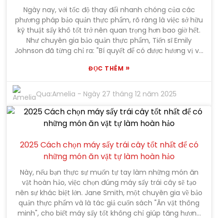
Một số người vội vàng đưa ra quyết định mà không suy
Ngày nay, với tốc độ thay đổi nhanh chóng của các
nghĩ kỹ và cuối cùng mua phải sản phẩm không hoạt
phương pháp bảo quản thực phẩm, rõ ràng là việc sở hữu
động tốt hoặc kém hiệu quả. Dành chút thời gian để suy
kỹ thuật sấy khô tốt trở nên quan trọng hơn bao giờ hết.
ngẫm về tình hình của mình có thể giúp bạn tiết kiệm rất
Như chuyên gia bảo quản thực phẩm, Tiến sĩ Emily
nhiều rắc rối, thời gian và tiền bạc về lâu dài. Tóm lại, việc
Johnson đã từng chỉ ra: "Bí quyết để có được hương vị và
đưa ra lựa chọn sáng suốt sẽ giúp bạn hài lòng hơn với
dinh dưỡng tốt nhất từ ​​trái cây và rau củ thực sự nằm ở
máy nước nóng năng lượng mặt trời đa năng của mình
»
ĐỌC THÊM
việc lựa chọn phương pháp sấy khô phù hợp." Điều đó
trong nhiều năm tới.
càng nhấn mạnh tầm quan trọng của việc lựa chọn đúng
dụng cụ – chẳng hạn như máy sấy trái cây và rau củ.
Qua:
Amelia
-
Ngày 27 tháng 12 năm 2025
Thành thật mà nói, nó đã trở thành vật dụng không thể
thiếu đối với cả những người nội trợ thích thử nghiệm và
các đầu bếp chuyên nghiệp. Mọi người hiện nay nhận
thức rõ hơn về việc rau củ quả sấy khô có thể tạo ra sự
khác biệt lớn như thế nào, vì vậy, nhu cầu về thiết bị sấy
2025 Cách chọn máy sấy trái cây tốt nhất để có
khô chất lượng đang tăng vọt. Mọi người muốn tìm
những món ăn vặt tự làm hoàn hảo
những cách thông minh để giữ cho trái cây và rau củ
Này, nếu bạn thực sự muốn tự tay làm những món ăn
yêu thích của họ tươi lâu hơn, mà không làm mất đi
vặt hoàn hảo, việc chọn đúng máy sấy trái cây sẽ tạo
hương vị thơm ngon hay lợi ích sức khỏe của chúng. Và
nên sự khác biệt lớn. Jane Smith, một chuyên gia về bảo
thành thật mà nói, máy sấy trái cây và rau củ không chỉ
quản thực phẩm và là tác giả cuốn sách "Ăn vặt thông
đơn thuần là để bảo quản – nó còn giúp bạn chế biến
minh", cho biết máy sấy tốt không chỉ giúp tăng hương
những món ăn nhẹ ngon miệng tại nhà và những