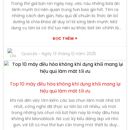
Trong thế giới bận rộn ngày nay, việc nấu những bữa ăn
những điều này, và bạn sẽ sẵn sàng cho một khoản đầu
lành mạnh trở nên quan trọng hơn bao giờ hết. Tìm ra
tư xứng đáng. Chẳng mấy chốc, bạn sẽ được thưởng thức
những cách đơn giản, hiệu quả để chuẩn bị thức ăn bổ
những món ăn nhẹ ngon miệng và bổ dưỡng quanh
dưỡng là chìa khóa để duy trì lối sống lành mạnh. Một
năm. Vì vậy, trong hướng dẫn này, tôi sẽ chia sẻ một số
dụng cụ tiện lợi có thể tạo nên sự khác biệt lớn chính là
mẹo hữu ích để giúp bạn tìm được mẫu máy hoàn hảo —
dụng cụ làm khô rau củ. Nó thực sự là một bước ngoặt
mẫu máy phù hợp với nhu cầu của bạn và giúp bạn tận
»
ĐỌC THÊM
trong nhà bếp! Không chỉ giúp bạn làm khô rau củ
dụng tối đa trái cây và rau củ sấy khô.
nhanh chóng, mà nó còn giữ nguyên hương vị và chất
dinh dưỡng. Bằng cách hút bớt nước thừa, dụng cụ này
Qua:
Lila
-
Ngày 13 tháng 12 năm 2025
giúp gia vị bám tốt hơn và giữ cho món ăn không bị
nhão – nhờ đó mọi thứ đều ngon miệng và bổ dưỡng. Sử
dụng dụng cụ làm khô rau củ thực sự có thể giúp việc
nấu nướng của bạn dễ dàng và nhanh chóng hơn –
không còn phải loay hoay với khăn lau khô hay chờ đợi
Top 10 máy điều hòa không khí dạng khối mang lại
rau củ khô tự nhiên. Hơn nữa, đó là một cách tuyệt vời để
hiệu quả làm mát tối ưu
khuyến khích bản thân (hoặc gia đình!) ăn nhiều rau củ
Khi nói đến việc tìm kiếm các lựa chọn làm mát nhà tốt
tươi hơn, có nghĩa là bổ sung thêm vitamin và chất dinh
nhất, công nghệ đã thực sự tiến bộ rất nhiều, và một
dưỡng tốt cho chế độ ăn uống của bạn. Thiết kế đơn giản
trong những lựa chọn nổi bật hiện nay là máy điều hòa
của nó rất phù hợp cho những ngày bận rộn khi bạn
không khí Monoblock. Nó cực kỳ kiểu dáng đẹp và nhỏ
muốn chế biến món ăn ngon mà không cần tốn nhiều
gọn, với tất cả mọi thứ bạn cần trong một thiết bị duy
thời gian chuẩn bị. Nhìn chung, sở hữu một chiếc dụng