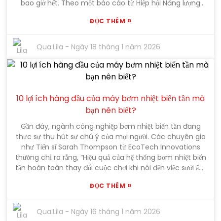
bao giờ hết. Theo một báo cáo từ Hiệp hội Năng lượng
Toàn cầu, các doanh nghiệp thực sự có thể tiết kiệm tới
»
ĐỌC THÊM
30% chi phí năng lượng chỉ bằng cách chuyển sang
công nghệ sưởi ấm tiên tiến hơn. Sự thay đổi đó không
chỉ đơn thuần là tiết kiệm tiền mà còn là một bước tiến
Qua:
Lila
-
Ngày 18 tháng 1 năm 2026
lớn hướng tới sự bền vững hơn và vận hành mọi thứ trơn
tru hơn. Tiến sĩ Emily Carter, một chuyên gia thực thụ về
các giải pháp sưởi ấm công nghiệp, đã nói một cách đơn
giản:
10 lợi ích hàng đầu của máy bơm nhiệt biến tần mà
bạn nên biết?
Gần đây, ngành công nghiệp bơm nhiệt biến tần đang
thực sự thu hút sự chú ý của mọi người. Các chuyên gia
như Tiến sĩ Sarah Thompson từ EcoTech Innovations
thường chỉ ra rằng, “Hiệu quả của hệ thống bơm nhiệt biến
tần hoàn toàn thay đổi cuộc chơi khi nói đến việc sưởi ấm
ngôi nhà của bạn.” Thành thật mà nói, công nghệ này
»
ĐỌC THÊM
mang lại rất nhiều lợi ích, một số trong đó bạn thậm chí
có thể không nhận ra ngay từ cái nhìn đầu tiên. Về cơ
bản, bơm nhiệt biến tần hoạt động bằng cách điều chỉnh
Qua:
Lila
-
Ngày 16 tháng 1 năm 2026
công suất đầu ra để phù hợp với nhu cầu thực tế của