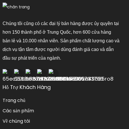
tiết kiệm năng lượng và sấy khô đều mọi thứ, điều này rất
quan trọng nếu bạn muốn rau củ giữ được hương vị và
hình thức. Với việc ngày càng nhiều người chú ý đến việc
giảm thiểu lãng phí thực phẩm và hỗ trợ phát triển bền
Chúng tôi cũng có các đại lý bán hàng được ủy quyền tại
vững, việc sử dụng các công nghệ sấy khô này đang trở
nên phổ biến hơn nhiều trong ngành. Và đây không chỉ
hơn 150 thành phố ở Trung Quốc, hơn 600 cửa hàng
là công nghệ thông minh – các tổ chức như FAO thực
bán lẻ và 10.000 nhân viên. Sản phẩm chất lượng cao và
sự khuyến nghị sử dụng các phương pháp sấy tiên tiến
dịch vụ tận tâm được người dùng đánh giá cao và dẫn
này để giúp tăng cường an ninh lương thực và giảm thiểu
tổn thất sau thu hoạch. Khi ngày càng nhiều công ty
đầu sự phát triển của ngành.
thực phẩm bắt đầu tích hợp máy sấy rau củ bằng khí
nóng công nghiệp vào quy trình của họ, về cơ bản chúng
ta đang hướng tới một chuỗi cung ứng thực phẩm mạnh
mẽ và đáng tin cậy hơn. Thành thật mà nói, dường như
Hỗ Trợ Khách Hàng
công nghệ này đang trở thành xương sống của nền nông
nghiệp và chế biến thực phẩm hiện đại ngày nay.
Trang chủ
Các sản phẩm
Về chúng tôi