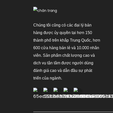
3000~12000BTU
Máy Điều Hòa Không
Khí Di Động: Làm Mát,
Hút Ẩm Và Quạt
Chúng tôi cũng có các đại lý bán
hàng được ủy quyền tại hơn 150
Máy Điều Hòa Không
thành phố trên khắp Trung Quốc, hơn
Khí Di Động, Chế Độ
Làm Mát/sưởi Ấm Tự
600 cửa hàng bán lẻ và 10.000 nhân
Nhiên.
viên. Sản phẩm chất lượng cao và
dịch vụ tận tâm được người dùng
đánh giá cao và dẫn đầu sự phát
triển của ngành.