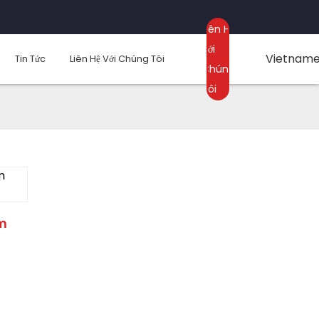
Liên Hệ
Với
Vietnam
Tin Tức
Liên Hệ Với Chúng Tôi
Chúng
Tôi
ơm