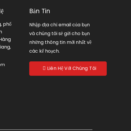
Hệ
Bản Tin
g, phố
Nhập địa chỉ email của bạn
n
và chúng tôi sẽ gửi cho bạn
 Hàng
những thông tin mới nhất về
iang,
các kế hoạch.
com
Liên Hệ Với Chúng Tôi