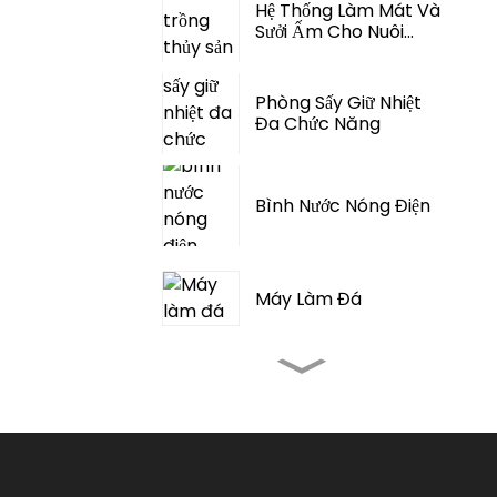
Hệ Thống Làm Mát Và
Sưởi Ấm Cho Nuôi
Trồng Thủy Sản Tích
Hợp...
Phòng Sấy Giữ Nhiệt
Đa Chức Năng
Bình Nước Nóng Điện
Máy Làm Đá
Máy Điều Hòa Không
Khí Ngoài Trời Cho
Cắm Trại Lều
Máy Điều Hòa Không
Khí Di Động