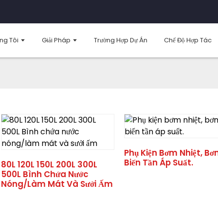
ng Tôi
Giải Pháp
Trường Hợp Dự Án
Chế Độ Hợp Tác
Phụ Kiện Bơm Nhiệt, B
Biến Tần Áp Suất.
80L 120L 150L 200L 300L
500L Bình Chứa Nước
Nóng/làm Mát Và Sưởi Ấm