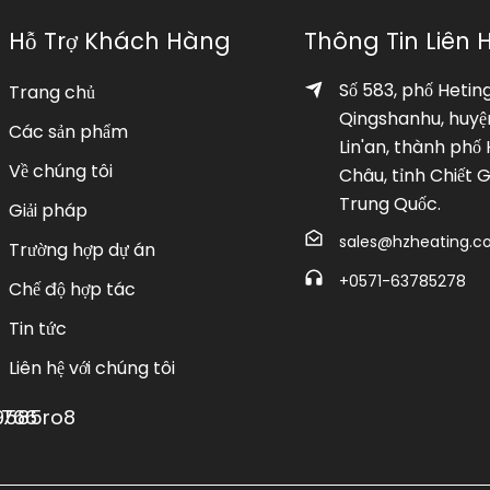
Hỗ Trợ Khách Hàng
Thông Tin Liên 
Số 583, phố Hetin
Trang chủ
Qingshanhu, huyệ
Các sản phẩm
Lin'an, thành phố
Về chúng tôi
Châu, tỉnh Chiết G
Trung Quốc.
Giải pháp
sales@hzheating.
Trường hợp dự án
+0571-63785278
Chế độ hợp tác
Tin tức
Liên hệ với chúng tôi