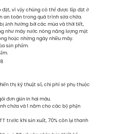
p đặt, vì vậy chúng có thể được lắp đặt ở
n an toàn trong quá trình sửa chữa.
ị ảnh hưởng bởi các mùa và thời tiết,
ống như máy nước nóng năng lượng mặt
đông hoặc những ngày nhiều mây.
của sản phẩm.
hẩm.
iển thị kỹ thuật số, chi phí sẽ phụ thuộc
i đơn giản in hai màu.
bình chứa và 1 năm cho các bộ phận
T trước khi sản xuất, 70% còn lại thanh