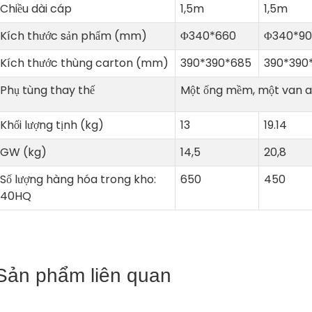
Chiều dài cáp
1,5m
1,5m
Kích thước sản phẩm (mm)
Φ340*660
Φ340*9
Kích thước thùng carton (mm)
390*390*685
390*390
Phụ tùng thay thế
Một ống mềm, một van an
Khối lượng tịnh (kg)
13
19.14
GW (kg)
14,5
20,8
Số lượng hàng hóa trong kho:
650
450
40HQ
Sản phẩm liên quan