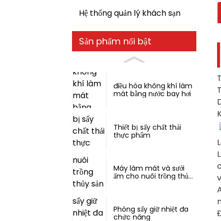
Hệ thống quản lý khách sạn
Sản phẩm nổi bật
điều hòa không khí làm
T
mát bằng nước bay hơi
D
K
Thiết bị sấy chất thải
thực phẩm
L
L
c
Máy làm mát và sưởi
ấm cho nuôi trồng thủy
v
sản tích hợp trong một
A
thiết bị.
n
Phòng sấy giữ nhiệt đa
Đ
chức năng