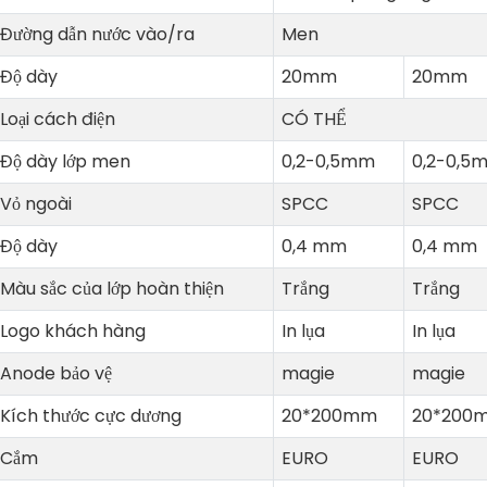
Đường dẫn nước vào/ra
Men
Độ dày
20mm
20mm
Loại cách điện
CÓ THỂ
Độ dày lớp men
0,2-0,5mm
0,2-0,5
Vỏ ngoài
SPCC
SPCC
Độ dày
0,4 mm
0,4 mm
Màu sắc của lớp hoàn thiện
Trắng
Trắng
Logo khách hàng
In lụa
In lụa
Anode bảo vệ
magie
magie
Kích thước cực dương
20*200mm
20*200
Cắm
EURO
EURO