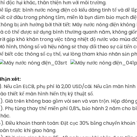
hí độc hại khác, thân thiện hơn với môi trường.
ễ lắp đặt: bình nước nóng điện có kiểu dáng tinh tế và dễ lắ
bất cứ đâu trong phòng tắm, miễn là bạn đảm bảo mạch điệ
hông bị ảnh hưởng bởi thời tiết: Máy nước nóng điện không b
và có thể được sử dụng bình thường quanh năm, không gi
trời gặp khó khăn trong việc tăng nhiệt độ nước vào mùa 
ô hình, thông số và hiệu năng sẽ thay đổi theo sự cải tiến 
ể biết các thông số cụ thể, vui lòng tham khảo nhãn sản p
Nhận xét:
). Nếu cần ELCB, phụ phí là 2,00 USD/cái. Nếu cần màn hình h
ào thiết kế màn hình hiển thị kỹ thuật số.
). Giá trên không bao gồm vòi sen và van trộn. Hộp đóng gó
3). Phụ tùng thay thế miễn phí 0,8%, bảo hành 2 năm cho 
khác.
). Điều khoản thanh toán: Đặt cọc 30% bằng chuyển khoản T
oán trước khi giao hàng.