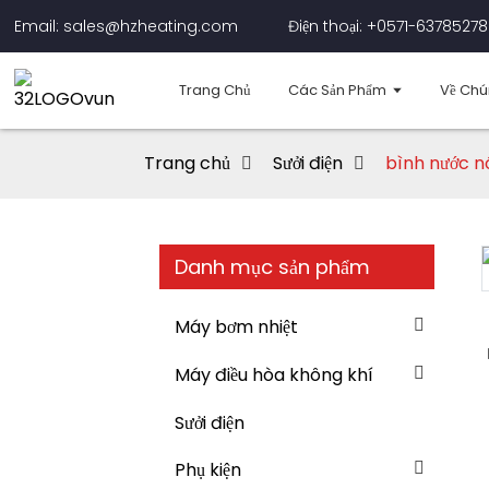
Email: sales@hzheating.com
Điện thoại: +0571-63785278
Trang Chủ
Các Sản Phẩm
Về Chú
Trang chủ
Sưởi điện
bình nước n
Danh mục sản phẩm
Loading...
Loading...
Máy bơm nhiệt
Máy điều hòa không khí
Sưởi điện
Phụ kiện