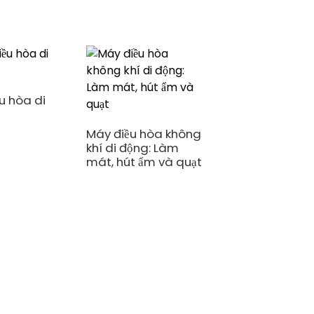
u hòa di
Máy điều hòa không
khí di động: Làm
mát, hút ẩm và quạt
Hệ thống sưởi ấm
thương mại/dân
dụng/nhà ở bằn
điện tích hợp tất 
trong một
(monoblock) sử
dụng môi chất l