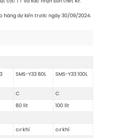
ặt cọc TT và xác nhận bản thiết kế.
o hàng dự kiến ​​trước ngày 30/09/2024.
3
SMS-Y33 80L
SMS-Y33 100L
C
C
80 lít
100 lít
cơ khí
cơ khí