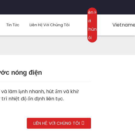
Liên Hệ
Với
Vietnam
Tin Tức
Liên Hệ Với Chúng Tôi
Chúng
Tôi
ước nóng điện
Loading...
Loading...
Loading..
Loading..
và làm lạnh nhanh, hút ẩm và khử
 trì nhiệt độ ổn định liên tục.
LIÊN HỆ VỚI CHÚNG TÔI