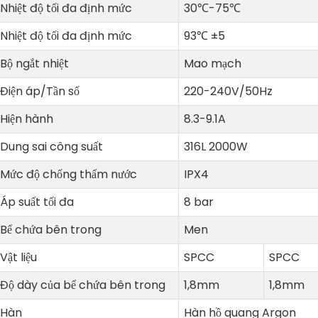
Nhiệt độ tối đa định mức
30℃-75℃
Nhiệt độ tối đa định mức
93℃ ±5
Bộ ngắt nhiệt
Mao mạch
Điện áp/Tần số
220-240V/50Hz
Hiện hành
8.3-9.1A
Dung sai công suất
316L 2000W
Mức độ chống thấm nước
IPX4
Áp suất tối đa
8 bar
Bể chứa bên trong
Men
Vật liệu
SPCC
SPCC
Độ dày của bể chứa bên trong
1,8mm
1,8mm
Hàn
Hàn hồ quang Argon