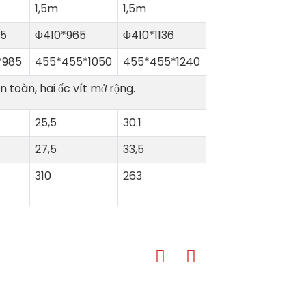
1,5m
1,5m
05
Φ410*965
Φ410*1136
*985
455*455*1050
455*455*1240
 toàn, hai ốc vít mở rộng.
25,5
30.1
27,5
33,5
310
263