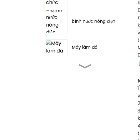
k
D
bình nước nóng điện
K
M
Máy làm đá
Đ
Máy điều hòa không khí
ngoài trời cho cắm trại
lều
1
v
Máy điều hòa không khí
di động 3000~12000BTU
2
Máy điều hòa không khí
4
di động: Làm mát, hút
t
ẩm và quạt