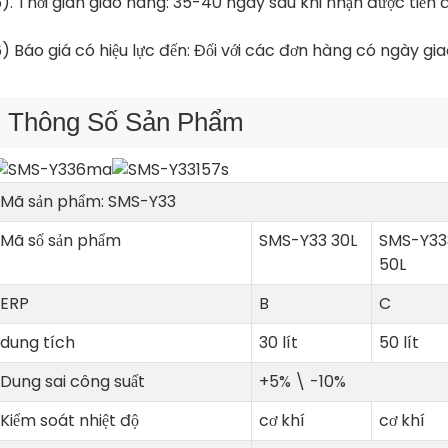
). Thời gian giao hàng: 35-40 ngày sau khi nhận được tiền đ
) Báo giá có hiệu lực đến: Đối với các đơn hàng có ngày gia
Thông Số Sản Phẩm
Mã sản phẩm: SMS-Y33
Mã số sản phẩm
SMS-Y33 30L
SMS-Y33
50L
ERP
B
C
dung tích
30 lít
50 lít
Dung sai công suất
+5% \ -10%
Kiểm soát nhiệt độ
cơ khí
cơ khí