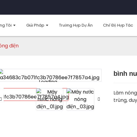
ng Tôi
Giải Pháp
Trường Hợp Dự Án
Chế Độ Hợp Tác
óng điện
bình n
Loading...
Loading...
Làm nóng 
trùng, duy