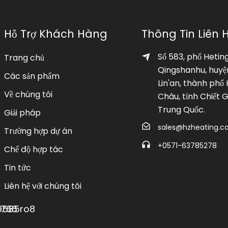
Hỗ Trợ Khách Hàng
Thông Tin Liên 
Số 583, phố Hetin
Trang chủ
Qingshanhu, huyệ
Các sản phẩm
Lin'an, thành phố
Về chúng tôi
Châu, tỉnh Chiết G
Trung Quốc.
Giải pháp
sales@hzheating.
Trường hợp dự án
+0571-63785278
Chế độ hợp tác
Tin tức
Liên hệ với chúng tôi