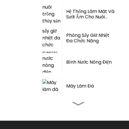
Hệ Thống Làm Mát Và
Sưởi Ấm Cho Nuôi
Trồng Thủy Sản Tích
Hợp...
Phòng Sấy Giữ Nhiệt
Đa Chức Năng
Bình Nước Nóng Điện
Máy Làm Đá
Máy Điều Hòa Không
Khí Ngoài Trời Cho
Cắm Trại Lều