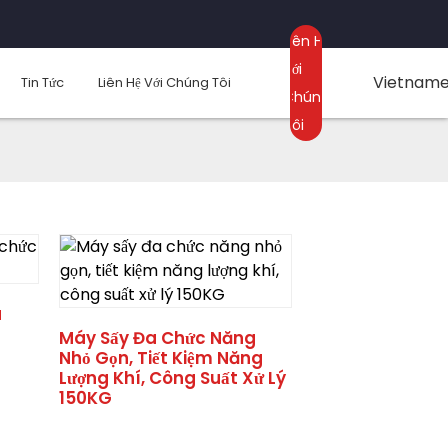
Liên Hệ
Với
Vietnam
Tin Tức
Liên Hệ Với Chúng Tôi
Chúng
Tôi
a
Máy Sấy Đa Chức Năng
Nhỏ Gọn, Tiết Kiệm Năng
Lượng Khí, Công Suất Xử Lý
150KG