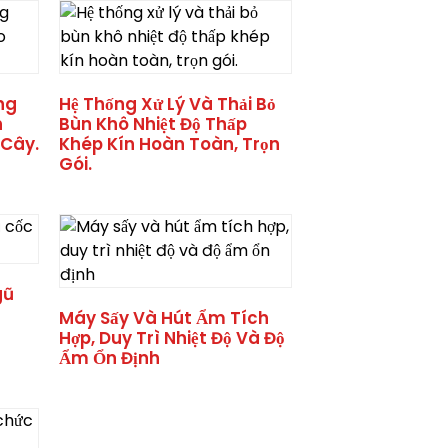
ng
Hệ Thống Xử Lý Và Thải Bỏ
h
Bùn Khô Nhiệt Độ Thấp
 Cây.
Khép Kín Hoàn Toàn, Trọn
Gói.
gũ
Máy Sấy Và Hút Ẩm Tích
Hợp, Duy Trì Nhiệt Độ Và Độ
Ẩm Ổn Định