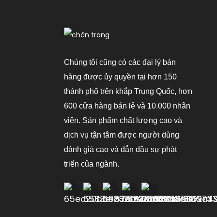
Máy Điều Hòa Không
Khí Di Động
3000~12000BTU
Máy Điều Hòa Không
Khí Di Động: Làm Mát,
Hút Ẩm Và Quạt
Chúng tôi cũng có các đại lý bán
hàng được ủy quyền tại hơn 150
Máy Điều Hòa Không
thành phố trên khắp Trung Quốc, hơn
Khí Di Động, Chế Độ
Làm Mát/sưởi Ấm Tự
600 cửa hàng bán lẻ và 10.000 nhân
Nhiên.
viên. Sản phẩm chất lượng cao và
dịch vụ tận tâm được người dùng
đánh giá cao và dẫn đầu sự phát
triển của ngành.