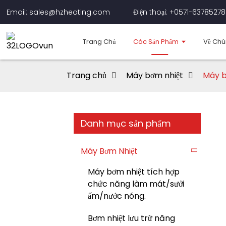
Email: sales@hzheating.com
Điện thoại: +0571-63785278
Trang Chủ
Các Sản Phẩm
Về Chú
Trang chủ
Máy bơm nhiệt
Máy b
Danh mục sản phẩm
Máy Bơm Nhiệt
Máy bơm nhiệt tích hợp
chức năng làm mát/sưởi
ấm/nước nóng.
Bơm nhiệt lưu trữ năng