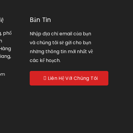
Hệ
Bản Tin
g, phố
Nhập địa chỉ email của bạn
n
và chúng tôi sẽ gửi cho bạn
 Hàng
những thông tin mới nhất về
iang,
các kế hoạch.
com
Liên Hệ Với Chúng Tôi