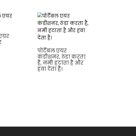
 एयर
र
पोर्टेबल एयर
कंडीशनर, ठंडा करता
है, नमी हटाता है और
R134A वाणिज्यिक
हवा देता है।
घरेलू/आवासीय
हीटिंग सिस्टम
इलेक्ट्रिक ऑल इ
वन मोनोब्लॉक ए
टू सोर्स एयर टू हॉ
वॉटर हीटर हीट पं