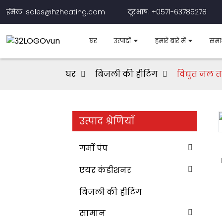
ईमेल: sales@hzheating.com
दूरभाष: +0571-63785278
घर
उत्पादों
हमारे बारे में
समा
घर
बिजली की हीटिंग
विद्युत जल 
उत्पाद श्रेणियाँ
Loading...
Loading...
गर्मी पंप
एयर कंडीशनर
बिजली की हीटिंग
सामान