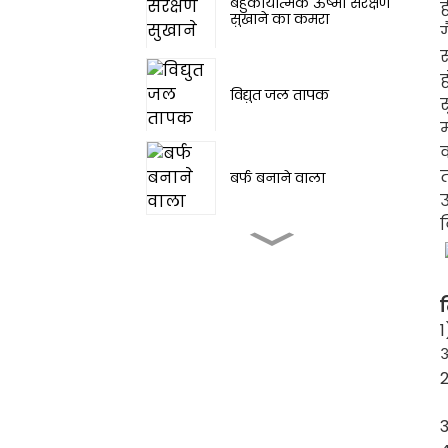
बहुकार्यात्मक ऊष्मा संरक्षण
ह
सुखाने का कमरा
ग
स
ह
विद्युत जल तापक
स
म
व
त
बर्फ बनाने वाला
उ
व
टेंट कैंपिंग आउटडोर एयर
कंडीशनर
ट
1
पोर्टेबल एयर कंडीशनर
3000~12000 BTU
आ
2
पोर्टेबल एयर कंडीशनर, ठंडा
3
करता है, नमी हटाता है और