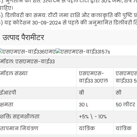
). भुगतान की शर्तें: उत्पादन से पहले टीटी द्वारा 30% जमा, शे
चाहिए।
). डिलीवरी का समय: टीटी जमा राशि और कलाकृति की पुष्टि प्र
) यह कोटेशन 30-09-2024 से पहले की अनुमानित डिलीवरी तिथि 
उत्पाद पैरामीटर
मॉडल: एसएमएस-वाई33
मॉडल संख्या
एसएमएस-
एसएमए
वाई33 30एल
वाई333 
ईआरपी
बी
सी
क्षमता
30 L
50 लीटर
शक्ति सहनशीलता
+5% \ - 10%
तापमान नियंत्रण
यांत्रिक
यांत्रिक