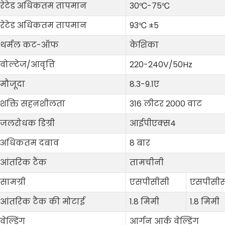
रेटेड अधिकतम तापमान
30℃-75℃
रेटेड अधिकतम तापमान
93℃ ±5
थर्मल कट-ऑफ
केशिका
वोल्टेज/आवृत्ति
220-240V/50Hz
मौजूदा
8.3-9.1ए
शक्ति सहनशीलता
316 लीटर 2000 वाट
जलरोधक डिग्री
आईपीएक्स4
अधिकतम दबाव
8 बार
आंतरिक टैंक
तामचीनी
सामग्री
एसपीसीसी
एसपीसीस
आंतरिक टैंक की मोटाई
1.8 मिमी
1.8 मिमी
वेल्डिंग
आर्गन आर्क वेल्डिंग