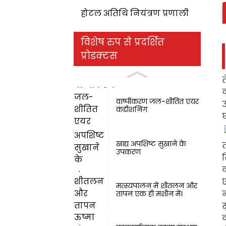
होटल अतिथि नियंत्रण प्रणाली
विशेष रुप से प्रदर्शित
प्रोडक्टस
त
वाष्पीकरण जल-शीतित एयर
उ
कंडीशनिंग
खाद्य अपशिष्ट सुखाने के
उपकरण
स
व
मत्स्यपालन में शीतलन और
न
तापन एक ही मशीन में।
स
व