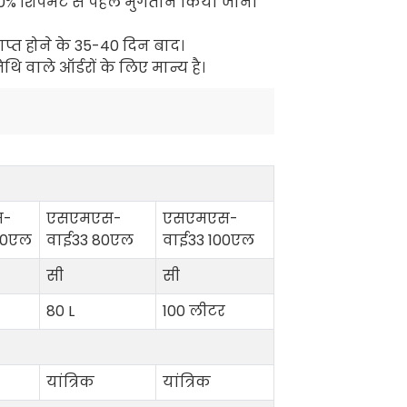
ष 70% शिपमेंट से पहले भुगतान किया जाना
ाप्त होने के 35-40 दिन बाद।
वाले ऑर्डरों के लिए मान्य है।
स-
एसएमएस-
एसएमएस-
50एल
वाई33 80एल
वाई33 100एल
सी
सी
80 L
100 लीटर
यांत्रिक
यांत्रिक