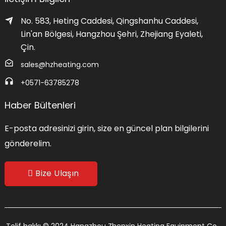
No. 583, Heting Caddesi, Qingshanhu Caddesi,
Lin'an Bölgesi, Hangzhou Şehri, Zhejiang Eyaleti,
Çin.
sales@hzheating.com
+0571-63785278
Haber Bültenleri
E-posta adresinizi girin, size en güncel plan bilgilerini
gönderelim.
Bize Ulaşın
Telif hakkı © 2024 Hangzhou Zhenxin Heating Equipment Co.,