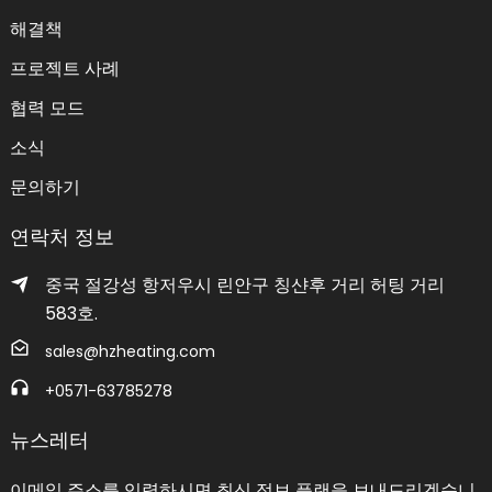
해결책
프로젝트 사례
협력 모드
소식
문의하기
연락처 정보
중국 절강성 항저우시 린안구 칭샨후 거리 허팅 거리
583호.
sales@hzheating.com
+0571-63785278
뉴스레터
이메일 주소를 입력하시면 최신 정보 플랜을 보내드리겠습니