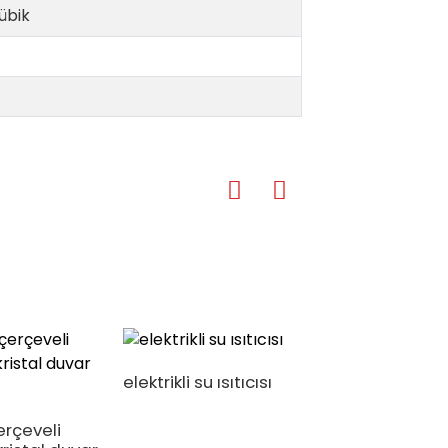
übik
elektrikli su ısıtıcısı
erçeveli