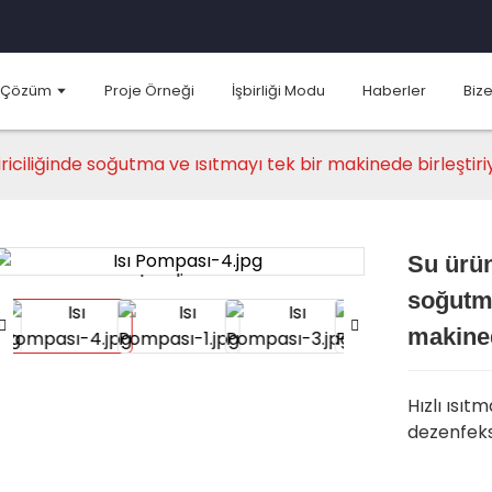
Çözüm
Proje Örneği
İşbirliği Modu
Haberler
Bize
tiriciliğinde soğutma ve ısıtmayı tek bir makinede birleştiri
Su ürünl
Loading...
Loading...
soğutma
makined
Hızlı ısı
dezenfeksi