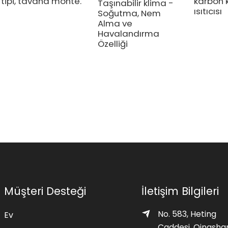
tipi, tavana monte.
karbon k
Taşınabilir klima -
ısıtıcısı
Soğutma, Nem
Alma ve
Havalandırma
Özelliği
Müşteri Desteği
İletişim Bilgileri
No. 583, Heting
Ev
Caddesi, Qingsha