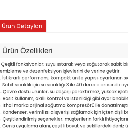
Ürün Detayları
Ürün Özellikleri
. Çeşitli fonksiyonlar; suyu ısıtarak veya soğutarak sabit b
emizleme ve dezenfeksiyon işlevlerini de yerine getirir.
. İstikrarlı performans, kompakt ünite yapısı, ayarlanan sıc
. Sabit sıcaklık için su sıcaklığı 3 ile 40 derece arasında aya
. Çevre dostu ürünler, su deşarjı gerektirmez, yüksek işletm
. Basit kullanım, akıllı kontrol ve istenildiği gibi ayarlanabil
. İthal marka orijinal soğutma kompresörü ile donatılmıştı
. Kondenser, verimli ısı alışverişi sağlamak için içten dişli b
. Çeşitlendirilmiş seçenekler, müşterilerin farklı ihtiyaçlarına
. Geniş uygulama alanı, çeşitli boyut ve şekillerdeki deniz ü