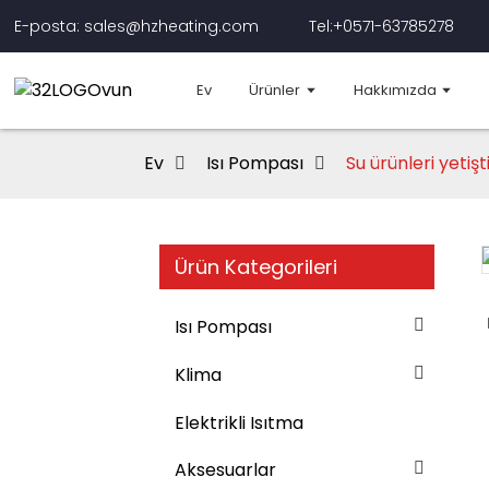
E-posta: sales@hzheating.com
Tel:+0571-63785278
Ev
Ürünler
Hakkımızda
Ev
Isı Pompası
Su ürünleri yetiş
Ürün Kategorileri
Loading...
Loading...
Isı Pompası
Klima
Elektrikli Isıtma
Aksesuarlar