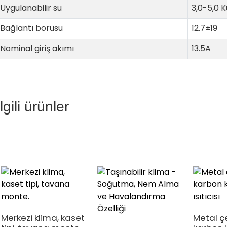
Uygulanabilir su
3,0-5,0 K
Bağlantı borusu
12.7±19
Nominal giriş akımı
13.5A
İlgili ürünler
Merkezi klima, kaset
Metal ç