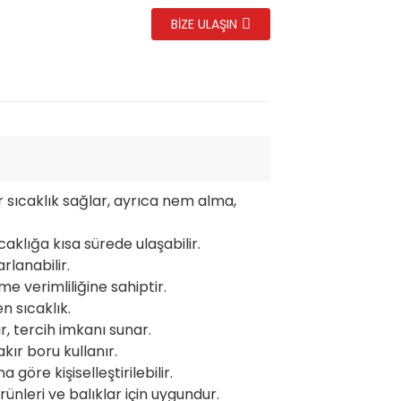
BIZE ULAŞIN
ir sıcaklık sağlar, ayrıca nem alma,
aklığa kısa sürede ulaşabilir.
rlanabilir.
e verimliliğine sahiptir.
en sıcaklık.
r, tercih imkanı sunar.
akır boru kullanır.
 göre kişiselleştirilebilir.
rünleri ve balıklar için uygundur.