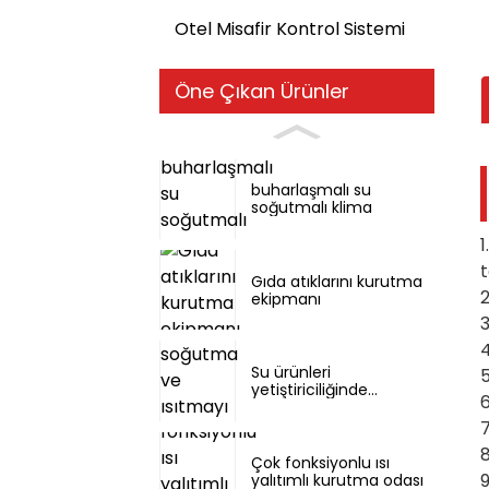
Otel Misafir Kontrol Sistemi
Öne Çıkan Ürünler
buharlaşmalı su
soğutmalı klima
1
t
Gıda atıklarını kurutma
2
ekipmanı
3
4
Su ürünleri
5
yetiştiriciliğinde
6
soğutma ve ısıtmayı
tek bir makinede
7
birleştiriyor.
8
Çok fonksiyonlu ısı
9
yalıtımlı kurutma odası