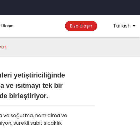
Turkish
 Ulaşın
Bize Ulaşın
yor.
eri yetiştiriciliğinde
Loading...
Loading...
Loading..
Loading..
 ve ısıtmayı tek bir
e birleştiriyor.
tma ve soğutma, nem alma ve
yon, sürekli sabit sıcaklık