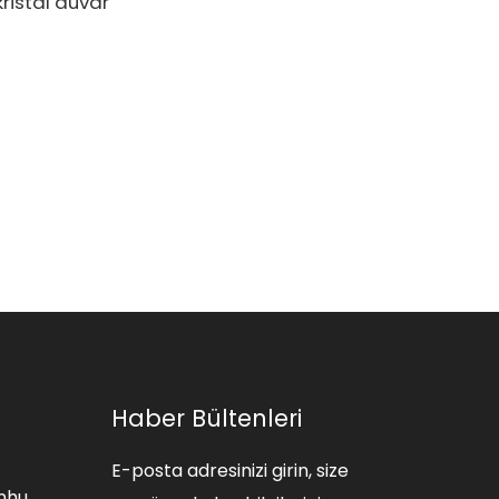
ristal duvar
Ev Tipi Hava
Kaynaklı Isı Pom
- Hava-Su DC
İnverter Yüzme
Havuzu SPA Isı
Pompası Havuz
Isıtıcısı
Haber Bültenleri
E-posta adresinizi girin, size
nhu