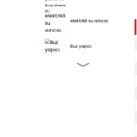
elektrikli su ısıtıcısı
Buz yapıcı
Çadır kampı dış mekan
kliması
taşınabilir klima
3000~12000 BTU
Taşınabilir klima -
Soğutma, Nem Alma ve
Havalandırma Özelliği