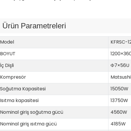
Ürün Parametreleri
Model
KFRSC-1
BOYUT
1200×36
İç Dişli
Ф7×56U
Kompresör
Matsush
Soğutma Kapasitesi
15050W
Isıtma kapasitesi
13750W
Nominal giriş soğutma gücü
4560W
Nominal giriş ısıtma gücü
4185W