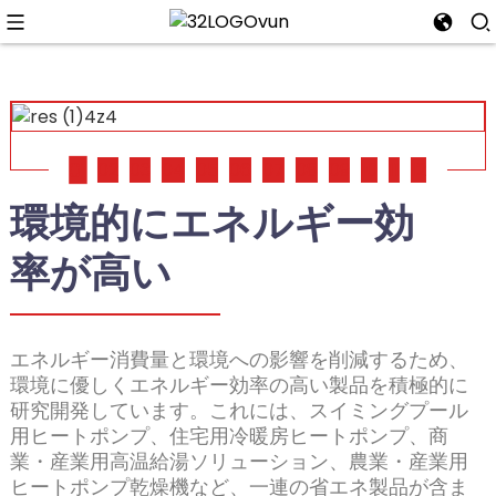
n
01
02
03
04
05
06
07
08
09
10
11
12
環境的にエネルギー効
率が高い
エネルギー消費量と環境への影響を削減するため、
環境に優しくエネルギー効率の高い製品を積極的に
研究開発しています。これには、スイミングプール
用ヒートポンプ、住宅用冷暖房ヒートポンプ、商
業・産業用高温給湯ソリューション、農業・産業用
ヒートポンプ乾燥機など、一連の省エネ製品が含ま