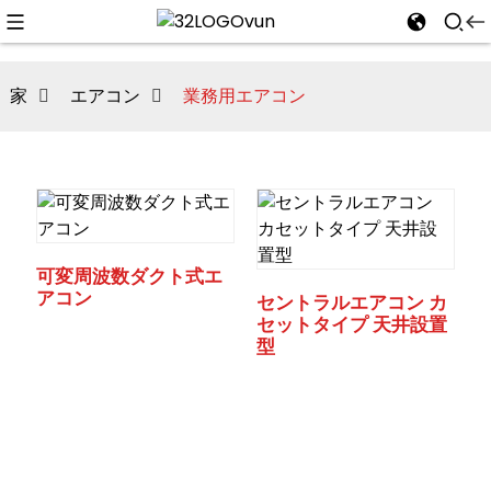
家
エアコン
業務用エアコン
n
可変周波数ダクト式エ
アコン
セントラルエアコン カ
セットタイプ 天井設置
型