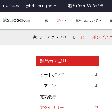
Eメール:sales@hzheating.com
電話:+0571-63785278
家
製品
私たちについて
家
アクセサリー
ヒートポンプア
製品カテゴリー
ヒートポンプ
エアコン
電気暖房
アクセサリー