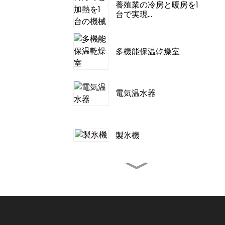
養殖業の冷房と暖房を1
台で実現...
多機能保温乾燥室
電気温水器
製氷機
テントキャンプ用屋外
エアコン
ポータブルエアコン
3000~12000BTU