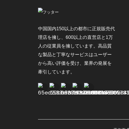
ポータブルエアコン 冷
却、除湿、ファン
中国国内150以上の都市に正規販売代
理店を擁し、600以上の直営店と1万
ポータブルエアコン 自
人の従業員を擁しています。高品質
然/冷房/暖房
な製品と丁寧なサービスはユーザー
から高い評価を受け、業界の発展を
牽引しています。