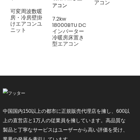
アコン
可変周波数暖
1
房・冷房壁掛
7.2kw
けエアコンユ
18000BTU DC
ニット
インバーター
冷暖房床置き
型エアコン
中国国内150以上の都市に正規販売代理店を擁し、600以
上の直営店と1万人の従業員を擁しています。高品質な
製品と丁寧なサービスはユーザーから高い評価を受け、
業界の発展を牽引しています。