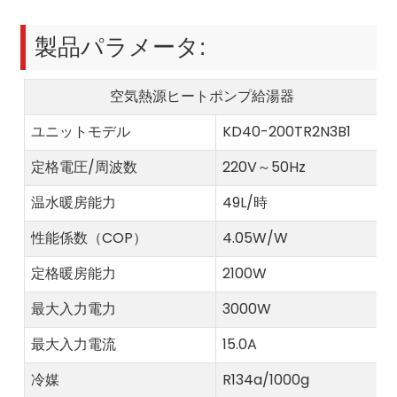
製品パラメータ:
空気熱源ヒートポンプ給湯器
ユニットモデル
KD40-200TR2N3B1
定格電圧/周波数
220V～50Hz
温水暖房能力
49L/時
性能係数（COP）
4.05W/W
定格暖房能力
2100W
最大入力電力
3000W
最大入力電流
15.0A
冷媒
R134a/1000g