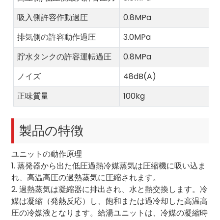
吸入側許容作動過圧
0.8MPa
排気側の許容動作過圧
3.0MPa
貯水タンクの許容運転過圧
0.8MPa
ノイズ
48dB(A)
正味質量
100kg
製品の特徴
ユニットの動作原理
1. 蒸発器から出た低圧過熱冷媒蒸気は圧縮機に吸い込ま
れ、高温高圧の過熱蒸気に圧縮されます。
2. 過熱蒸気は凝縮器に排出され、水と熱交換します。冷
媒は凝縮（発熱反応）し、飽和または過冷却した高温高
圧の冷媒液となります。給湯ユニットは、冷媒の凝縮時