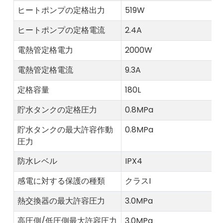
ヒートポンプの定格出力
519W
ヒートポンプの定格電流
2.4A
電熱管定格電力
2000W
電熱管定格電流
9.3A
定格容量
180L
貯水タンクの定格圧力
0.8MPa
貯水タンクの最大許容作動
0.8MPa
圧力
防水レベル
IPX4
感電に対する保護の種類
クラスI
熱交換器の最大許容圧力
3.0MPa
高圧側/低圧側最大許容圧力
3.0MPa