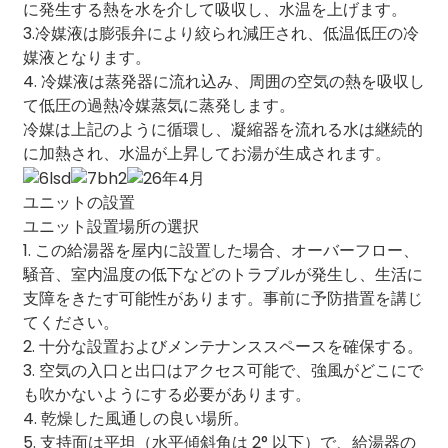
に発生する熱を水を介して吸収し、水温を上げます。
3.冷媒液は膨張弁により絞られ減圧され、低温低圧の冷
媒液となります。
4. 冷媒液は蒸発器に流れ込み、周囲の空気の熱を吸収し
て低圧の過熱冷媒蒸気に蒸発します。
冷媒は上記のように循環し、凝縮器を流れる水は継続的
に加熱され、水温が上昇してお湯が生成されます。
ユニットの設置
ユニット設置場所の選択
1. この給湯器を屋内に設置した場合、オーバーフロー、
騒音、室内温度の低下などのトラブルが発生し、生活に
支障をきたす可能性があります。事前に予防措置を講じ
てください。
2. 十分な設置およびメンテナンススペースを確保する。
3. 空気の入口と出口はアクセス可能で、強風がどこにで
も吹かないようにする必要があります。
4. 乾燥した風通しの良い場所。
5. 支持面は平坦（水平傾斜角は 2° 以下）で、給湯器の