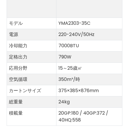
モデル
YMA2303-35C
電源
220-240V/50Hz
冷却能力
7000BTU
定格出力
790W
応用分野
15～25歳
㎡
空気循環
350m³/時
カートンサイズ
375×385×876mm
総重量
24kg
積載量
20GP:180 / 40GP:372 /
40HQ:558