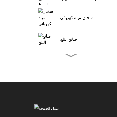
سخان مياه كهربائي
صانع الثلج
مكيف هواء خارجي
للتخييم في الخيمة
مكيف هواء محمول
3000~12000 وحدة
حرارية بريطانية
مكيف هواء متنقل للتبريد
وإزالة الرطوبة والتهوية