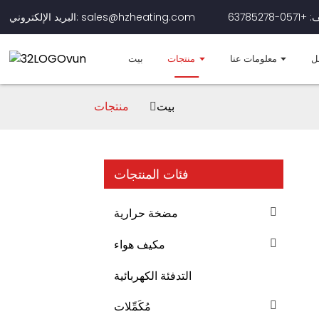
0-63785278
البريد الإلكتروني: sales@hzheating.com
ل
معلومات عنا
منتجات
بيت
بيت
منتجات
فئات المنتجات
مضخة حرارية
مكيف هواء
التدفئة الكهربائية
مُكَمِّلات