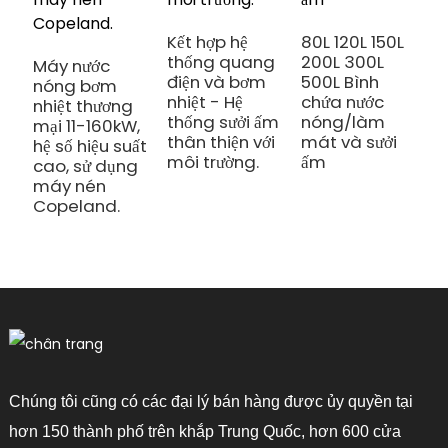
l
b
Kết hợp hệ
80L 120L 150L
b
thống quang
200L 300L
Máy nước
điện và bơm
500L Bình
nóng bơm
nhiệt - Hệ
chứa nước
nhiệt thương
thống sưởi ấm
nóng/làm
mại 11-160kW,
thân thiện với
mát và sưởi
hệ số hiệu suất
môi trường.
ấm
cao, sử dụng
máy nén
Copeland.
Chúng tôi cũng có các đại lý bán hàng được ủy quyền tại
hơn 150 thành phố trên khắp Trung Quốc, hơn 600 cửa