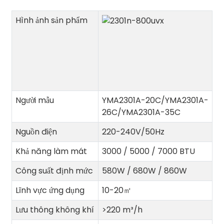
Hình ảnh sản phẩm
Người mẫu
YMA2301A-20C/YMA2301A-
26C/YMA2301A-35C
Nguồn điện
220-240V/50Hz
Khả năng làm mát
3000 / 5000 / 7000 BTU
Công suất định mức
580W / 680W / 860W
Lĩnh vực ứng dụng
10-20
㎡
Lưu thông không khí
>220 m³/h