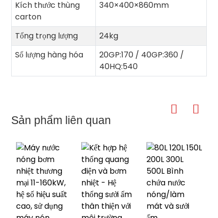
Kích thước thùng
340×400×860mm
carton
Tổng trọng lượng
24kg
Số lượng hàng hóa
20GP:170 / 40GP:360 /
40HQ:540
Sản phẩm liên quan
đ
k