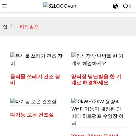
집
히트펌프
n
음식물 쓰레기 건조 장
양식장 냉난방을 한 기
비
계로 해결하세요
다기능 보온 건조실