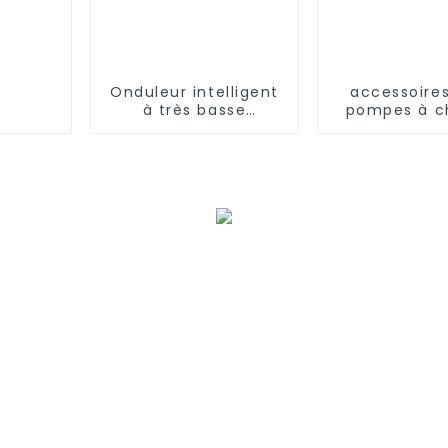
Onduleur intelligent
accessoire
à très basse
pompes à c
température
pompes à fr
refroidissant et
variable à p
chauffant un
climatiseur à pompe
à chaleur