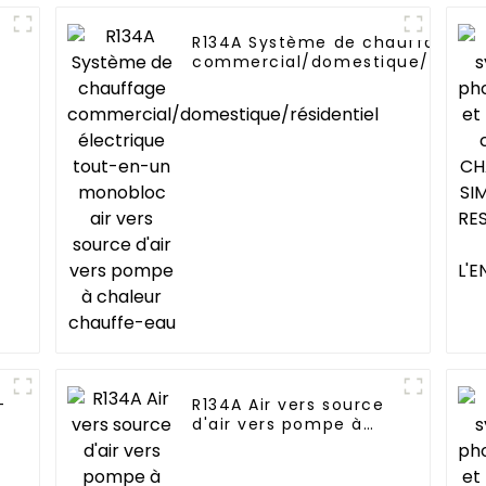
R134A Système de chauffage
commercial/domestique/résiden
électrique tout-en-un monobloc
vers source d'air vers pompe à
chaleur chauffe-eau
-
R134A Air vers source
d'air vers pompe à
t
chaleur pour
chauffe-eau