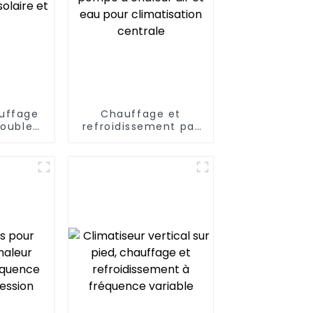
auffage
Chauffage et
double
refroidissement par
tion
pompe à chaleur air
 air
et eau pour
climatisation
centrale