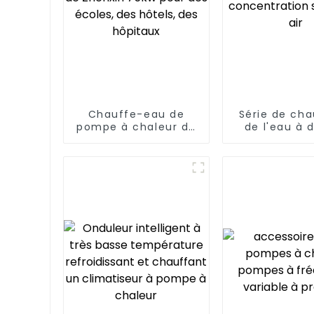
Chauffe-eau de
Série de ch
pompe à chaleur de
de l'eau à 
source d'air de
concentra
Zhenxin 75kw pour
solaire et
des écoles, des
hôtels, des hôpitaux