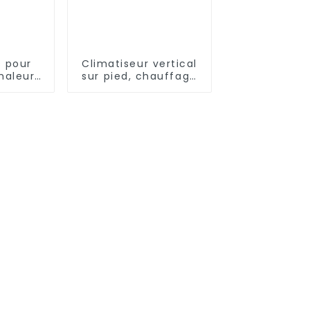
s pour
Climatiseur vertical
haleur
sur pied, chauffage
équence
et refroidissement à
ression
fréquence variable