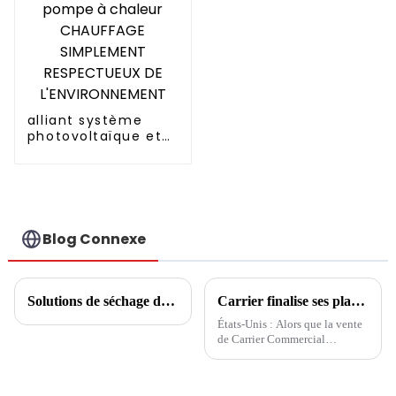
alliant système
photovoltaïque et
pompe à chaleur
CHAUFFAGE
SIMPLEMENT
RESPECTUEUX DE
L'ENVIRONNEMENT
Blog Connexe
Solutions de séchage du tabac
Carrier finalise ses plans de cession
États-Unis : Alors que la vente
de Carrier Commercial
Refrigeration devrait être
finalisée au troisième trimestre,
Carrier a désormais accepté la