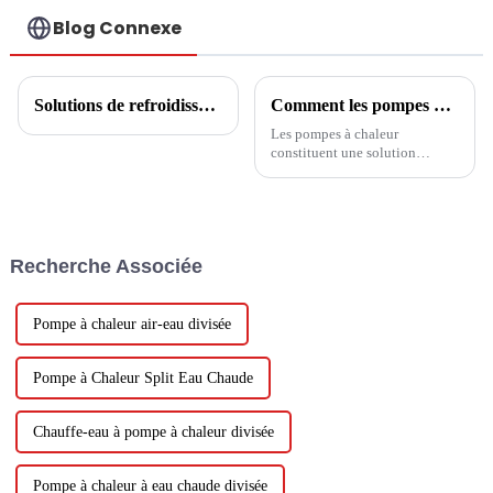
Blog Connexe
Solutions de refroidissement/chauffage et d'eau chaude pour la maison
Comment les pompes à chaleur fournissent des solutions de refroidissement et de chauffage
Les pompes à chaleur
constituent une solution
innovante et efficace pour
répondre aux besoins de
refroidissement et de chauffage
des espaces résidentiels et
commerciaux. Ces systèmes
Recherche Associée
sont conçus pour utiliser les
principes de la
thermodynamique pour
transférer...
Pompe à chaleur air-eau divisée
Pompe à Chaleur Split Eau Chaude
Chauffe-eau à pompe à chaleur divisée
Pompe à chaleur à eau chaude divisée